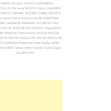
CIDENTE
Alcaçuz
ASSALTO
ASSEMBLEIA
ATIVA DO RN
Assu
BATATA
Caicó
CARAÚBAS
CHUVA
CORONEL AZEVEDO
CRIME
CRUZETA
is novos
Dilma
Governo do RN
HOMICÍDIO
NDIO
JARDIM DE PIRANHAS
JUCURUTU
LULA
ró
NATAL
Nilda
NÉLTER QUEIROZ
Pagamento
ÍBA
PARELHAS
Parnamirim
POLÍCIA
POLÍCIA
LÍCIA MILITAR
Política
PRF
RAFAEL MOTTA
RN
RTO GERMANO
Robinson Faria
Roubo
SERRA
DO NORTE
Temer
UFRN
Vivaldo Costa
Água
ÁLVARO DIAS