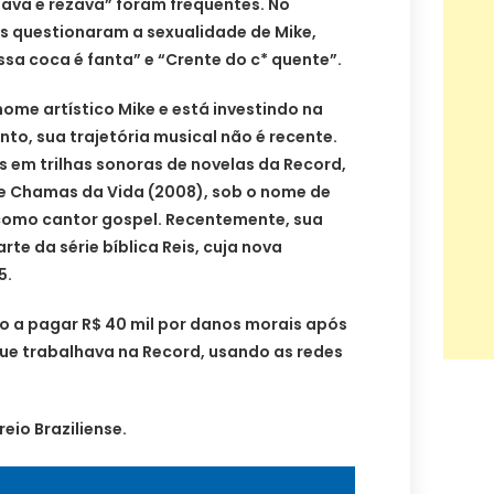
lhava e rezava” foram frequentes. No
as questionaram a sexualidade de Mike,
a coca é fanta” e “Crente do c* quente”.
me artístico Mike e está investindo na
nto, sua trajetória musical não é recente.
as em trilhas sonoras de novelas da Record,
e Chamas da Vida (2008), sob o nome de
 como cantor gospel. Recentemente, sua
rte da série bíblica Reis, cuja nova
5.
o a pagar R$ 40 mil por danos morais após
e trabalhava na Record, usando as redes
eio Braziliense.