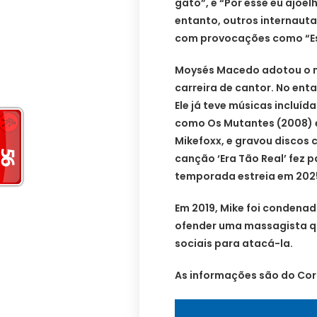
gato”, e “Por esse eu ajoe
entanto, outros internaut
com provocações como “Ess
Moysés Macedo adotou o no
carreira de cantor. No enta
Ele já teve músicas incluíd
como Os Mutantes (2008) 
Mikefoxx, e gravou discos
canção ‘Era Tão Real’ fez pa
temporada estreia em 202
Em 2019, Mike foi condenad
ofender uma massagista qu
sociais para atacá-la.
As informações são do Corr