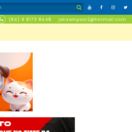
(84) 9 8173 8448
jairsampaio2@hotmail.com