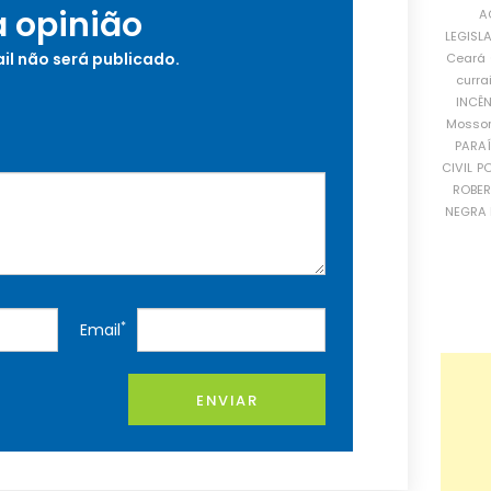
a opinião
A
LEGISL
il não será publicado.
Ceará
curra
INCÊ
Mosso
PARA
CIVIL
PO
ROBE
NEGRA 
*
Email
ENVIAR