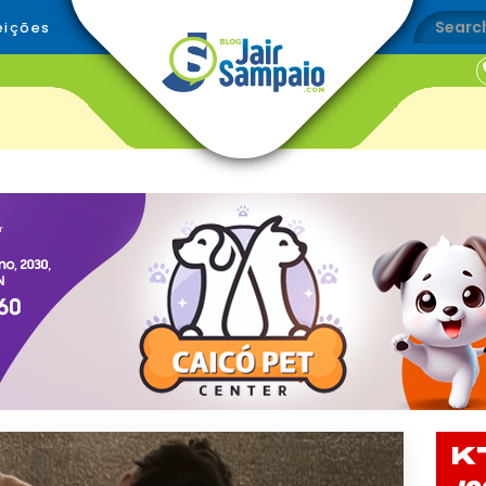
eições