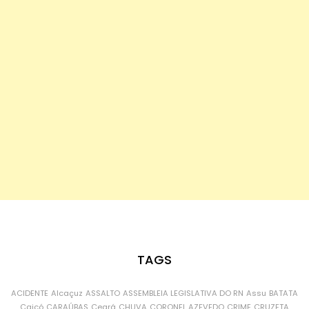
TAGS
ACIDENTE
Alcaçuz
ASSALTO
ASSEMBLEIA LEGISLATIVA DO RN
Assu
BATATA
Caicó
CARAÚBAS
Ceará
CHUVA
CORONEL AZEVEDO
CRIME
CRUZETA