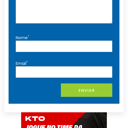
*
Nome
*
Email
ENVIAR