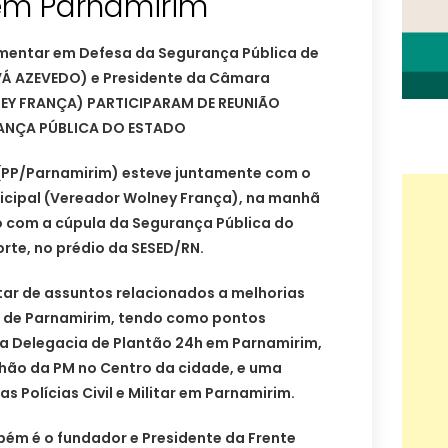
em Parnamirim
amentar em Defesa da Segurança Pública de
Á AZEVEDO) e Presidente da Câmara
EY FRANÇA) PARTICIPARAM DE REUNIÃO
ANÇA PÚBLICA DO ESTADO
(PP/Parnamirim) esteve juntamente com o
cipal (Vereador Wolney França), na manhã
ão com a cúpula da Segurança Pública do
rte, no prédio da SESED/RN.
atar de assuntos relacionados a melhorias
o de Parnamirim, tendo como pontos
da Delegacia de Plantão 24h em Parnamirim,
hão da PM no Centro da cidade, e uma
s Polícias Civil e Militar em Parnamirim.
ém é o fundador e Presidente da Frente