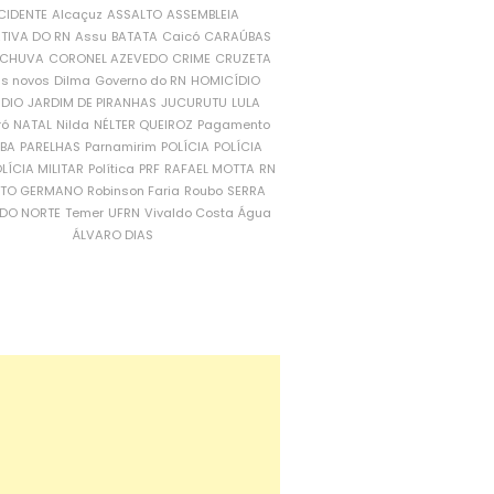
CIDENTE
Alcaçuz
ASSALTO
ASSEMBLEIA
ATIVA DO RN
Assu
BATATA
Caicó
CARAÚBAS
CHUVA
CORONEL AZEVEDO
CRIME
CRUZETA
is novos
Dilma
Governo do RN
HOMICÍDIO
NDIO
JARDIM DE PIRANHAS
JUCURUTU
LULA
ró
NATAL
Nilda
NÉLTER QUEIROZ
Pagamento
ÍBA
PARELHAS
Parnamirim
POLÍCIA
POLÍCIA
LÍCIA MILITAR
Política
PRF
RAFAEL MOTTA
RN
RTO GERMANO
Robinson Faria
Roubo
SERRA
DO NORTE
Temer
UFRN
Vivaldo Costa
Água
ÁLVARO DIAS