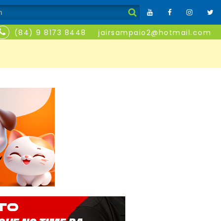
(84) 9 8173 8448
jairsampaio2@hotmail.com