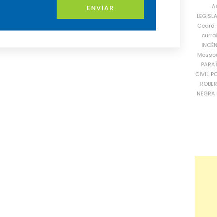
A
ENVIAR
LEGISL
Ceará
curra
INCÊ
Mosso
PARA
CIVIL
PO
ROBE
NEGRA 