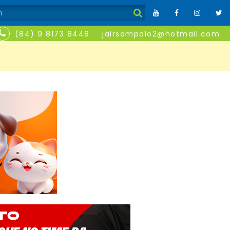
(84) 9 8173 8448
jairsampaio2@hotmail.com