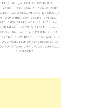
CIDENTE
Alcaçuz
ASSALTO
ASSEMBLEIA
ATIVA DO RN
Assu
BATATA
Caicó
CARAÚBAS
CHUVA
CORONEL AZEVEDO
CRIME
CRUZETA
is novos
Dilma
Governo do RN
HOMICÍDIO
NDIO
JARDIM DE PIRANHAS
JUCURUTU
LULA
ró
NATAL
Nilda
NÉLTER QUEIROZ
Pagamento
ÍBA
PARELHAS
Parnamirim
POLÍCIA
POLÍCIA
LÍCIA MILITAR
Política
PRF
RAFAEL MOTTA
RN
RTO GERMANO
Robinson Faria
Roubo
SERRA
DO NORTE
Temer
UFRN
Vivaldo Costa
Água
ÁLVARO DIAS