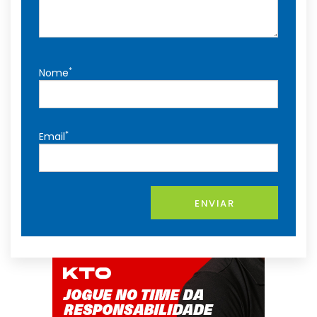
*
Nome
*
Email
ENVIAR