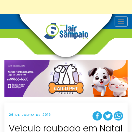
T
o
g
g
l
e
n
a
v
i
g
a
t
i
o
n
26 DE JULHO DE 2019
Veículo roubado em Natal