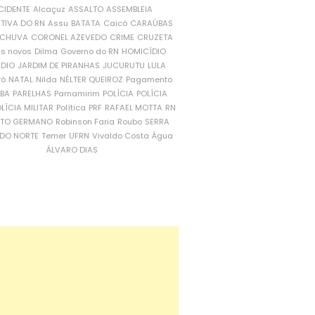
CIDENTE
Alcaçuz
ASSALTO
ASSEMBLEIA
ATIVA DO RN
Assu
BATATA
Caicó
CARAÚBAS
CHUVA
CORONEL AZEVEDO
CRIME
CRUZETA
is novos
Dilma
Governo do RN
HOMICÍDIO
NDIO
JARDIM DE PIRANHAS
JUCURUTU
LULA
ró
NATAL
Nilda
NÉLTER QUEIROZ
Pagamento
ÍBA
PARELHAS
Parnamirim
POLÍCIA
POLÍCIA
LÍCIA MILITAR
Política
PRF
RAFAEL MOTTA
RN
RTO GERMANO
Robinson Faria
Roubo
SERRA
DO NORTE
Temer
UFRN
Vivaldo Costa
Água
ÁLVARO DIAS