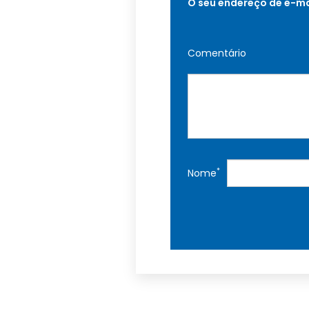
O seu endereço de e-ma
Comentário
*
Nome