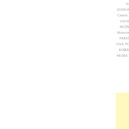
A
LEGISL
Ceará
curra
INCÊ
Mosso
PARA
CIVIL
PO
ROBE
NEGRA 