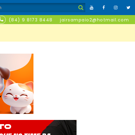
(84) 9 8173 8448
jairsampaio2@hotmail.com