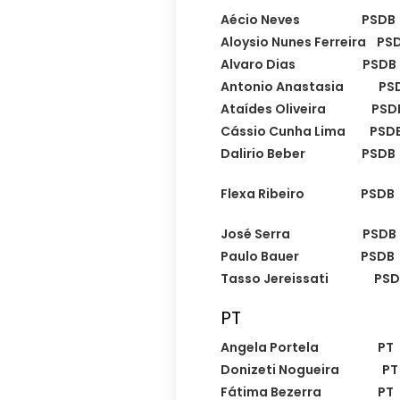
Aécio Neves PSD
Aloysio Nunes Ferreir
Alvaro Dias PSDB
Antonio Anastasia P
Ataídes Oliveira P
Cássio Cunha Lima P
Dalirio Beber PSD
Flexa Ribeiro PSD
José Serra PSDB
Paulo Bauer PSD
Tasso Jereissati P
PT
Angela Portela P
Donizeti Nogueira
Fátima Bezerra PT