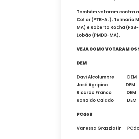
Também votaram contra a 
Collor (PTB-AL), Telmário
MA) e Roberto Rocha (PSB-M
Lobão (PMDB-MA).
VEJA COMO VOTARAM OS
DEM
Davi Alcolumbre D
José Agripino DEM
Ricardo Franco DE
Ronaldo Caiado DE
PCdoB
Vanessa Grazziotin P