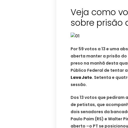
Veja como vo
sobre prisão 
Por 59 votos a 13 e uma a
aberta manter a prisão do
preso na manhã desta quar
Público Federal de tentar 
Lava Jato
. Setenta e quat
sessão.
Dos 13 votos que pediram a
de petistas, que acompanh
dois senadores da bancada
Paulo Paim (RS) e Walter Pi
aberto –o PT se posiciono