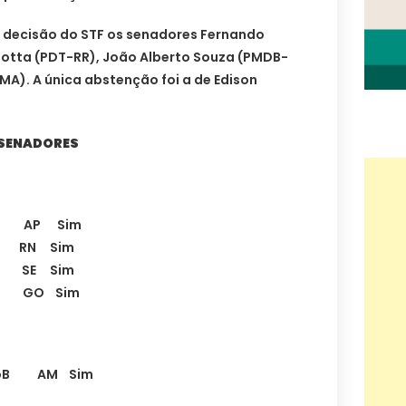
decisão do STF os senadores Fernando
 Motta (PDT-RR), João Alberto Souza (PMDB-
A). A única abstenção foi a de Edison
 SENADORES
EM AP Sim
 RN Sim
M SE Sim
M GO Sim
CdoB AM Sim