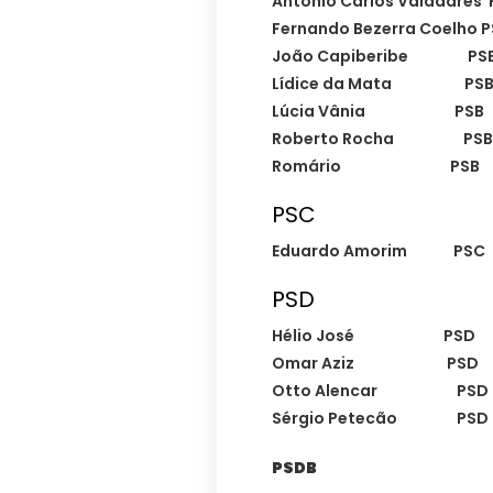
Antonio Carlos Valadare
Fernando Bezerra Coelho
João Capiberibe PS
Lídice da Mata PS
Lúcia Vânia PSB
Roberto Rocha PS
Romário PSB R
PSC
Eduardo Amorim PSC
PSD
Hélio José PSD 
Omar Aziz PSD 
Otto Alencar PSD
Sérgio Petecão PS
PSDB