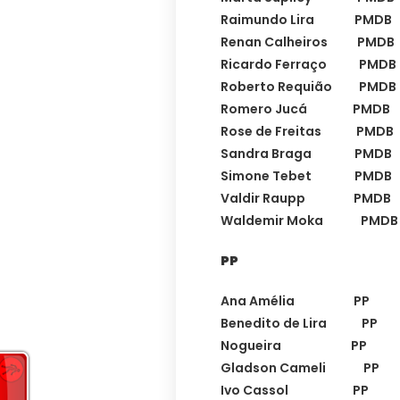
Raimundo Lira PMD
Renan Calheiros PMD
Ricardo Ferraço PMD
Roberto Requião PM
Romero Jucá PMDB
Rose de Freitas PMD
Sandra Braga PMD
Simone Tebet PMDB
Valdir Raupp PMDB
Waldemir Moka PMD
PP
Ana Amélia PP 
Benedito de Lira P
Nogueira PP PI
Gladson Cameli PP
Ivo Cassol PP R