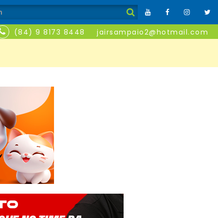
(84) 9 8173 8448
jairsampaio2@hotmail.com