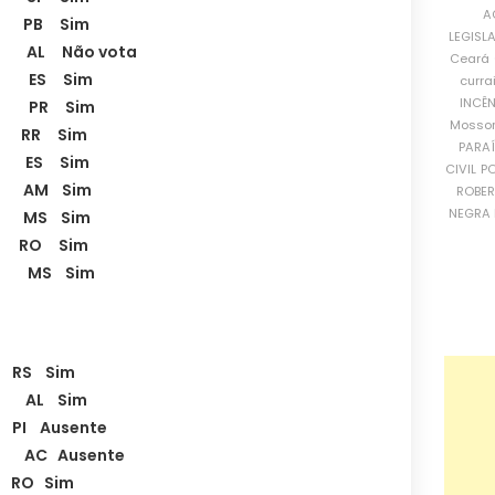
A
B PB Sim
LEGISL
B AL Não vota
Ceará
B ES Sim
curra
INCÊ
DB PR Sim
Mosso
 RR Sim
PARA
B ES Sim
CIVIL
PO
B AM Sim
ROBE
NEGRA 
 MS Sim
 RO Sim
B MS Sim
RS Sim
P AL Sim
 Ausente
 AC Ausente
O Sim