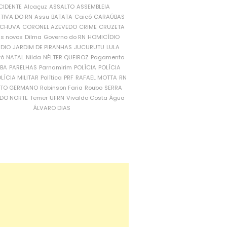
CIDENTE
Alcaçuz
ASSALTO
ASSEMBLEIA
ATIVA DO RN
Assu
BATATA
Caicó
CARAÚBAS
CHUVA
CORONEL AZEVEDO
CRIME
CRUZETA
is novos
Dilma
Governo do RN
HOMICÍDIO
NDIO
JARDIM DE PIRANHAS
JUCURUTU
LULA
ró
NATAL
Nilda
NÉLTER QUEIROZ
Pagamento
ÍBA
PARELHAS
Parnamirim
POLÍCIA
POLÍCIA
LÍCIA MILITAR
Política
PRF
RAFAEL MOTTA
RN
RTO GERMANO
Robinson Faria
Roubo
SERRA
DO NORTE
Temer
UFRN
Vivaldo Costa
Água
ÁLVARO DIAS