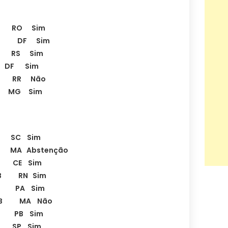
T RO Sim
PDT DF Sim
T RS Sim
F Sim
T RR Não
T MG Sim
 SC Sim
MA Abstenção
DB CE Sim
PMDB RN Sim
B PA Sim
PMDB MA Não
B PB Sim
B SP Sim