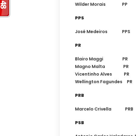
Wilder Morais PP
PPS
José Medeiros PPS
PR
Blairo Maggi PR
Magno Malta PR 
Vicentinho Alves P
Wellington Fagundes 
PRB
Marcelo Crivella PR
PSB