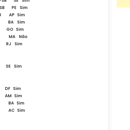
s PSB SE Sim
 PSB PE Sim
B AP Sim
B BA Sim
 GO Sim
B MA Não
J Sim
 SE Sim
DF Sim
AM Sim
 BA Sim
D AC Sim