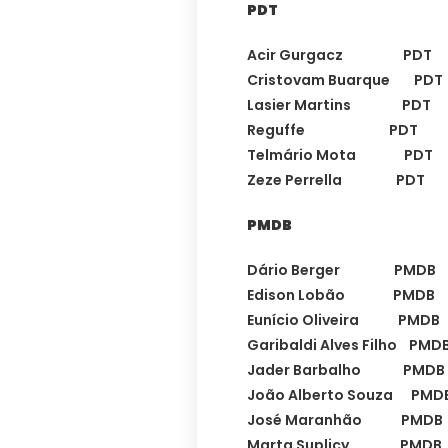
PDT
Acir Gurgacz PD
Cristovam Buarque 
Lasier Martins PD
Reguffe PDT D
Telmário Mota PD
Zeze Perrella PD
PMDB
Dário Berger PMDB
Edison Lobão PMDB 
Eunício Oliveira PM
Garibaldi Alves Filho 
Jader Barbalho PMD
João Alberto Souza 
José Maranhão PMD
Marta Suplicy PMD