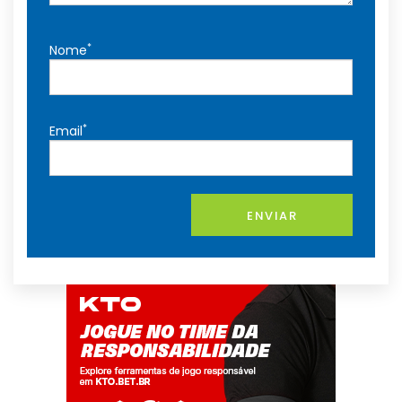
*
Nome
*
Email
ENVIAR