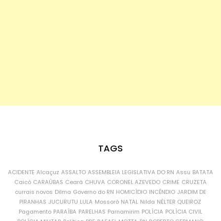
TAGS
ACIDENTE
Alcaçuz
ASSALTO
ASSEMBLEIA LEGISLATIVA DO RN
Assu
BATATA
Caicó
CARAÚBAS
Ceará
CHUVA
CORONEL AZEVEDO
CRIME
CRUZETA
currais novos
Dilma
Governo do RN
HOMICÍDIO
INCÊNDIO
JARDIM DE
PIRANHAS
JUCURUTU
LULA
Mossoró
NATAL
Nilda
NÉLTER QUEIROZ
Pagamento
PARAÍBA
PARELHAS
Parnamirim
POLÍCIA
POLÍCIA CIVIL