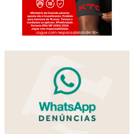
Jogue com responsabilidade. 18+