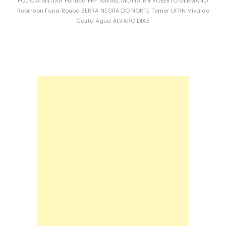
POLÍCIA MILITAR
Política
PRF
RAFAEL MOTTA
RN
ROBERTO GERMANO
Robinson Faria
Roubo
SERRA NEGRA DO NORTE
Temer
UFRN
Vivaldo
Costa
Água
ÁLVARO DIAS