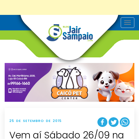
T
o
g
g
l
e
n
a
v
i
g
a
t
i
o
n
25 DE SETEMBRO DE 2015
Vem aí Sábado 26/09 na