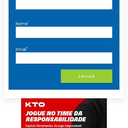
*
Nome
*
Email
ENVIAR