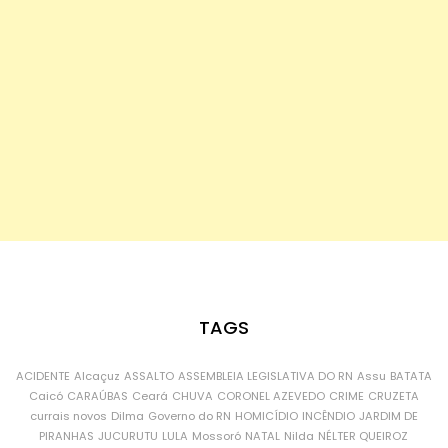
TAGS
ACIDENTE
Alcaçuz
ASSALTO
ASSEMBLEIA LEGISLATIVA DO RN
Assu
BATATA
Caicó
CARAÚBAS
Ceará
CHUVA
CORONEL AZEVEDO
CRIME
CRUZETA
currais novos
Dilma
Governo do RN
HOMICÍDIO
INCÊNDIO
JARDIM DE
PIRANHAS
JUCURUTU
LULA
Mossoró
NATAL
Nilda
NÉLTER QUEIROZ