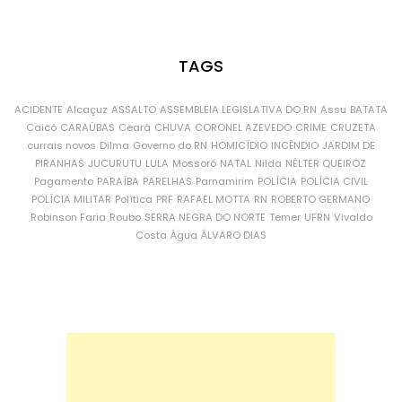
TAGS
ACIDENTE
Alcaçuz
ASSALTO
ASSEMBLEIA LEGISLATIVA DO RN
Assu
BATATA
Caicó
CARAÚBAS
Ceará
CHUVA
CORONEL AZEVEDO
CRIME
CRUZETA
currais novos
Dilma
Governo do RN
HOMICÍDIO
INCÊNDIO
JARDIM DE
PIRANHAS
JUCURUTU
LULA
Mossoró
NATAL
Nilda
NÉLTER QUEIROZ
Pagamento
PARAÍBA
PARELHAS
Parnamirim
POLÍCIA
POLÍCIA CIVIL
POLÍCIA MILITAR
Política
PRF
RAFAEL MOTTA
RN
ROBERTO GERMANO
Robinson Faria
Roubo
SERRA NEGRA DO NORTE
Temer
UFRN
Vivaldo
Costa
Água
ÁLVARO DIAS