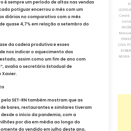
 é sempre um período de altas nas vendas
A
acado potiguar encerrou o mês com um
LEGISL
Ceará
as diárias no comparativo com o mês
curra
 de quase 4,7% em relação a setembro do
INCÊ
Mosso
PARA
base da cadeia produtiva e esses
CIVIL
PO
ROBE
de nos indicar o aquecimento das
NEGRA 
 estado, assim como um fim de ano com
 avalia o secretário Estadual de
 Xavier.
ta
s pela SET-RN também mostram que as
de bares, restaurantes e similares tiveram
 desde o início da pandemia, com a
milhões por dia em média ao longo do
somente do vendido em julho deste ano,