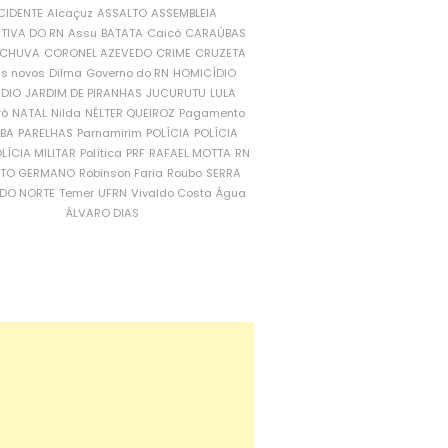
CIDENTE
Alcaçuz
ASSALTO
ASSEMBLEIA
ATIVA DO RN
Assu
BATATA
Caicó
CARAÚBAS
CHUVA
CORONEL AZEVEDO
CRIME
CRUZETA
is novos
Dilma
Governo do RN
HOMICÍDIO
NDIO
JARDIM DE PIRANHAS
JUCURUTU
LULA
ró
NATAL
Nilda
NÉLTER QUEIROZ
Pagamento
ÍBA
PARELHAS
Parnamirim
POLÍCIA
POLÍCIA
LÍCIA MILITAR
Política
PRF
RAFAEL MOTTA
RN
RTO GERMANO
Robinson Faria
Roubo
SERRA
DO NORTE
Temer
UFRN
Vivaldo Costa
Água
ÁLVARO DIAS