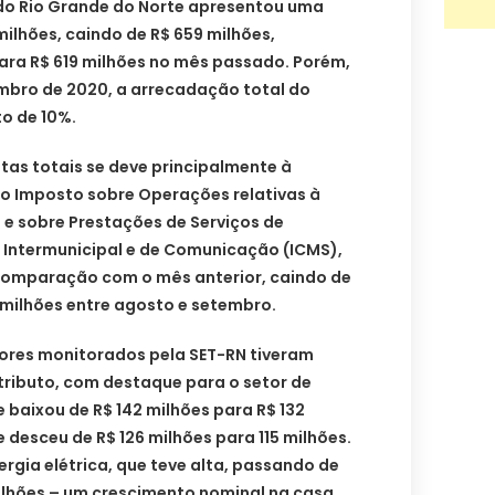
 do Rio Grande do Norte apresentou uma
ilhões, caindo de R$ 659 milhões,
ra R$ 619 milhões no mês passado. Porém,
ro de 2020, a arrecadação total do
o de 10%.
tas totais se deve principalmente à
o Imposto sobre Operações relativas à
 e sobre Prestações de Serviços de
e Intermunicipal e de Comunicação (ICMS),
comparação com o mês anterior, caindo de
 milhões entre agosto e setembro.
ores monitorados pela SET-RN tiveram
tributo, com destaque para o setor de
 baixou de R$ 142 milhões para R$ 132
 desceu de R$ 126 milhões para 115 milhões.
ergia elétrica, que teve alta, passando de
milhões – um crescimento nominal na casa