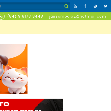
(84) 9 8173 8448
jairsampaio2@hotmail.com