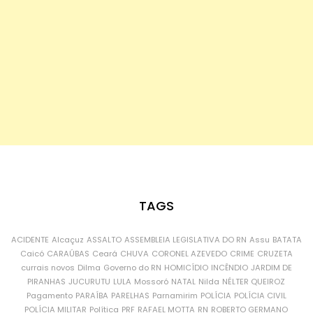
TAGS
ACIDENTE
Alcaçuz
ASSALTO
ASSEMBLEIA LEGISLATIVA DO RN
Assu
BATATA
Caicó
CARAÚBAS
Ceará
CHUVA
CORONEL AZEVEDO
CRIME
CRUZETA
currais novos
Dilma
Governo do RN
HOMICÍDIO
INCÊNDIO
JARDIM DE
PIRANHAS
JUCURUTU
LULA
Mossoró
NATAL
Nilda
NÉLTER QUEIROZ
Pagamento
PARAÍBA
PARELHAS
Parnamirim
POLÍCIA
POLÍCIA CIVIL
POLÍCIA MILITAR
Política
PRF
RAFAEL MOTTA
RN
ROBERTO GERMANO