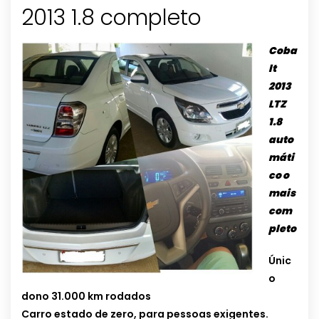
2013 1.8 completo
Coba
lt
2013
LTZ
1.8
auto
máti
co o
mais
com
pleto
Únic
o
dono 31.000 km rodados
Carro estado de zero, para pessoas exigentes.