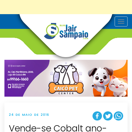
T
o
g
g
l
e
n
a
v
i
g
a
t
i
o
n
24 DE MAIO DE 2016
Vende-se Cobalt ano-