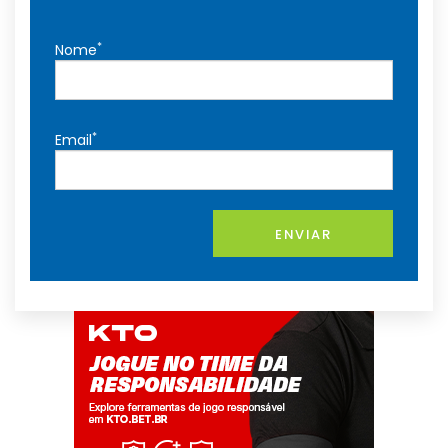
*
Nome
*
Email
ENVIAR