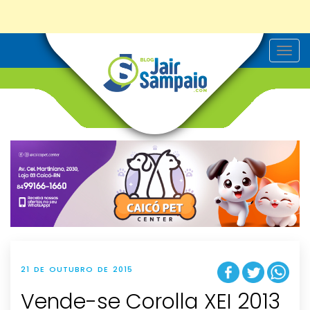
T
o
g
g
l
e
n
a
v
i
g
a
t
i
o
n
21 DE OUTUBRO DE 2015
Vende-se Corolla XEI 2013