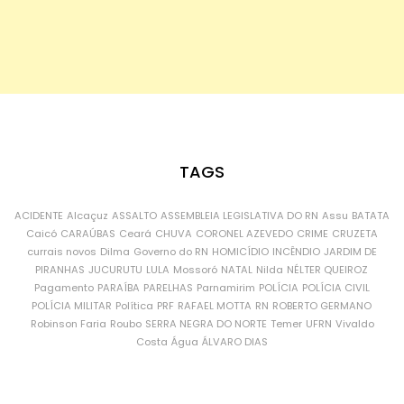
TAGS
ACIDENTE
Alcaçuz
ASSALTO
ASSEMBLEIA LEGISLATIVA DO RN
Assu
BATATA
Caicó
CARAÚBAS
Ceará
CHUVA
CORONEL AZEVEDO
CRIME
CRUZETA
currais novos
Dilma
Governo do RN
HOMICÍDIO
INCÊNDIO
JARDIM DE
PIRANHAS
JUCURUTU
LULA
Mossoró
NATAL
Nilda
NÉLTER QUEIROZ
Pagamento
PARAÍBA
PARELHAS
Parnamirim
POLÍCIA
POLÍCIA CIVIL
POLÍCIA MILITAR
Política
PRF
RAFAEL MOTTA
RN
ROBERTO GERMANO
Robinson Faria
Roubo
SERRA NEGRA DO NORTE
Temer
UFRN
Vivaldo
Costa
Água
ÁLVARO DIAS