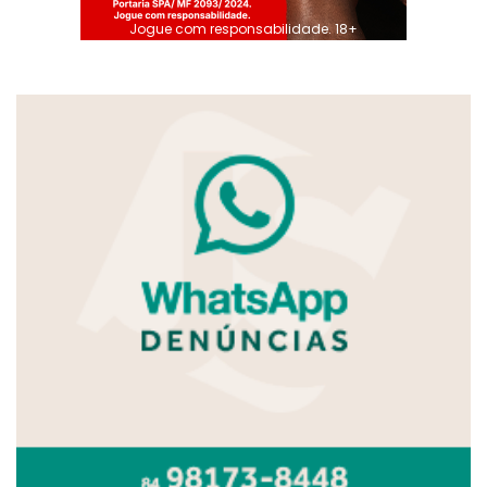
Jogue com responsabilidade. 18+