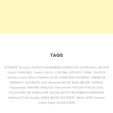
TAGS
ACIDENTE
Alcaçuz
ASSALTO
ASSEMBLEIA LEGISLATIVA DO RN
Assu
BATATA
Caicó
CARAÚBAS
Ceará
CHUVA
CORONEL AZEVEDO
CRIME
CRUZETA
currais novos
Dilma
Governo do RN
HOMICÍDIO
INCÊNDIO
JARDIM DE
PIRANHAS
JUCURUTU
LULA
Mossoró
NATAL
Nilda
NÉLTER QUEIROZ
Pagamento
PARAÍBA
PARELHAS
Parnamirim
POLÍCIA
POLÍCIA CIVIL
POLÍCIA MILITAR
Política
PRF
RAFAEL MOTTA
RN
ROBERTO GERMANO
Robinson Faria
Roubo
SERRA NEGRA DO NORTE
Temer
UFRN
Vivaldo
Costa
Água
ÁLVARO DIAS