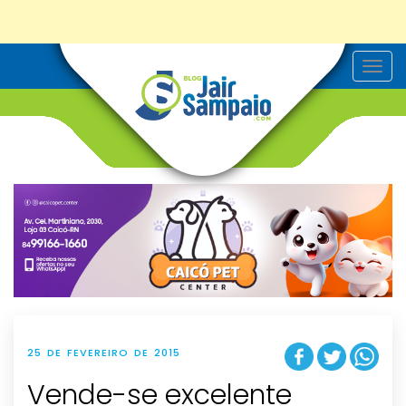
T
o
g
g
l
e
n
a
v
i
g
a
t
i
o
n
25 DE FEVEREIRO DE 2015
Vende-se excelente