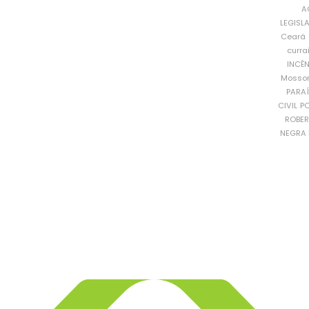
A
LEGISL
Ceará
curra
INCÊ
Mosso
PARA
CIVIL
PO
ROBE
NEGRA 