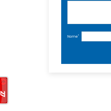
*
Nome