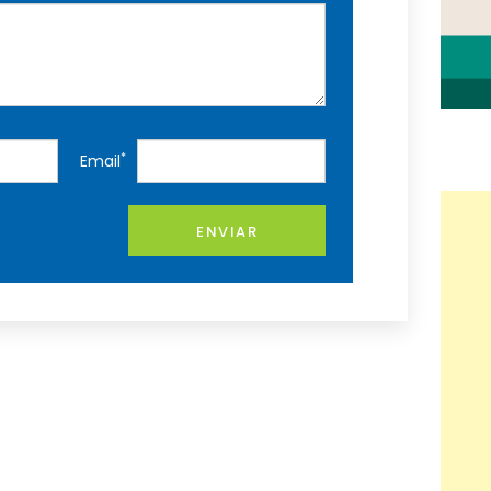
*
Email
ENVIAR