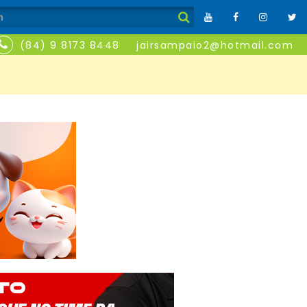
(84) 9 8173 8448
jairsampaio2@hotmail.com