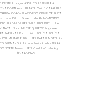
CIDENTE
Alcaçuz
ASSALTO
ASSEMBLEIA
ATIVA DO RN
Assu
BATATA
Caicó
CARAÚBAS
CHUVA
CORONEL AZEVEDO
CRIME
CRUZETA
is novos
Dilma
Governo do RN
HOMICÍDIO
NDIO
JARDIM DE PIRANHAS
JUCURUTU
LULA
ró
NATAL
Nilda
NÉLTER QUEIROZ
Pagamento
ÍBA
PARELHAS
Parnamirim
POLÍCIA
POLÍCIA
LÍCIA MILITAR
Política
PRF
RAFAEL MOTTA
RN
RTO GERMANO
Robinson Faria
Roubo
SERRA
DO NORTE
Temer
UFRN
Vivaldo Costa
Água
ÁLVARO DIAS