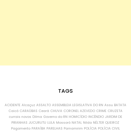
TAGS
ACIDENTE
Alcaçuz
ASSALTO
ASSEMBLEIA LEGISLATIVA DO RN
Assu
BATATA
Caicó
CARAÚBAS
Ceará
CHUVA
CORONEL AZEVEDO
CRIME
CRUZETA
currais novos
Dilma
Governo do RN
HOMICÍDIO
INCÊNDIO
JARDIM DE
PIRANHAS
JUCURUTU
LULA
Mossoró
NATAL
Nilda
NÉLTER QUEIROZ
Pagamento
PARAÍBA
PARELHAS
Parnamirim
POLÍCIA
POLÍCIA CIVIL