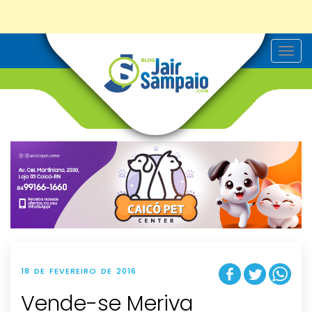
T
o
g
g
l
e
n
a
v
i
g
a
t
i
o
n
18 DE FEVEREIRO DE 2016
Vende-se Meriva