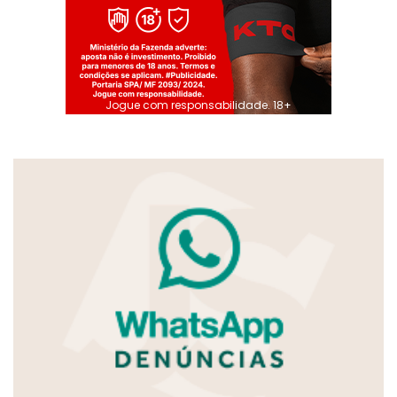
Jogue com responsabilidade. 18+