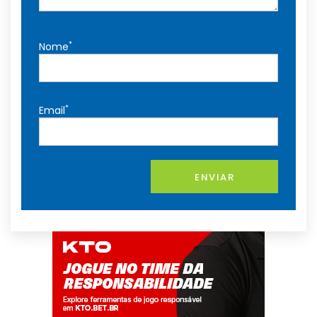
*
Nome
*
Email
ENVIAR