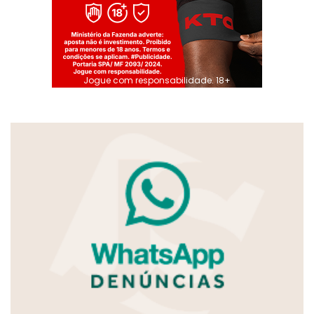
Jogue com responsabilidade. 18+