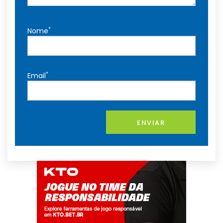
*
Nome
*
Email
ENVIAR