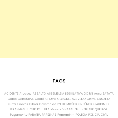
TAGS
ACIDENTE
Alcaçuz
ASSALTO
ASSEMBLEIA LEGISLATIVA DO RN
Assu
BATATA
Caicó
CARAÚBAS
Ceará
CHUVA
CORONEL AZEVEDO
CRIME
CRUZETA
currais novos
Dilma
Governo do RN
HOMICÍDIO
INCÊNDIO
JARDIM DE
PIRANHAS
JUCURUTU
LULA
Mossoró
NATAL
Nilda
NÉLTER QUEIROZ
Pagamento
PARAÍBA
PARELHAS
Parnamirim
POLÍCIA
POLÍCIA CIVIL