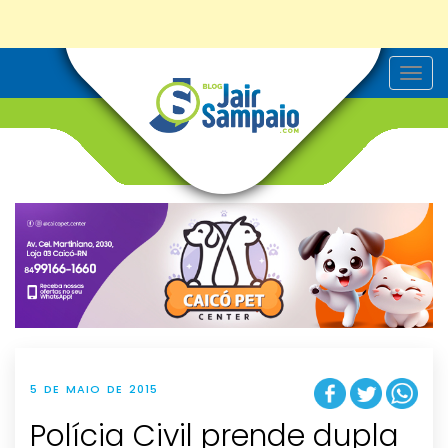
T
o
g
g
l
e
n
a
v
i
g
a
t
i
o
n
5 DE MAIO DE 2015
Polícia Civil prende dupla