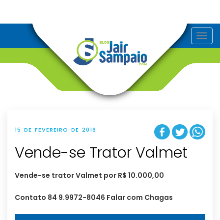
T
o
g
g
l
e
n
a
v
i
g
a
t
15 DE FEVEREIRO DE 2016
i
o
Vende-se Trator Valmet
n
Vende-se trator Valmet por R$ 10.000,00
Contato 84 9.9972-8046 Falar com Chagas