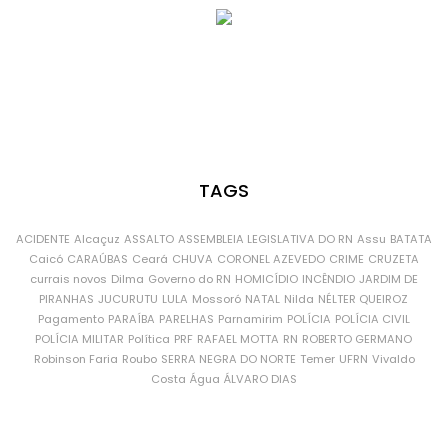
TAGS
ACIDENTE
Alcaçuz
ASSALTO
ASSEMBLEIA LEGISLATIVA DO RN
Assu
BATATA
Caicó
CARAÚBAS
Ceará
CHUVA
CORONEL AZEVEDO
CRIME
CRUZETA
currais novos
Dilma
Governo do RN
HOMICÍDIO
INCÊNDIO
JARDIM DE
PIRANHAS
JUCURUTU
LULA
Mossoró
NATAL
Nilda
NÉLTER QUEIROZ
Pagamento
PARAÍBA
PARELHAS
Parnamirim
POLÍCIA
POLÍCIA CIVIL
POLÍCIA MILITAR
Política
PRF
RAFAEL MOTTA
RN
ROBERTO GERMANO
Robinson Faria
Roubo
SERRA NEGRA DO NORTE
Temer
UFRN
Vivaldo
Costa
Água
ÁLVARO DIAS