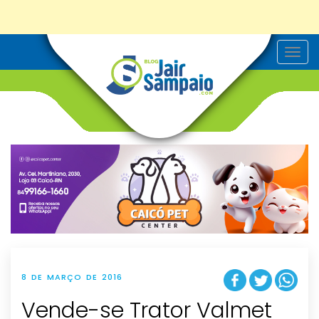
T
o
g
g
l
e
n
a
v
i
g
a
t
i
o
n
8 DE MARÇO DE 2016
Vende-se Trator Valmet