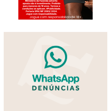
Jogue com responsabilidade. 18+