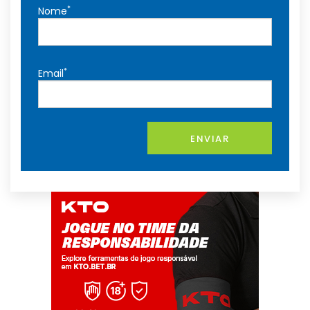
*
Nome
*
Email
ENVIAR