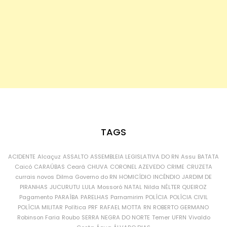
TAGS
ACIDENTE
Alcaçuz
ASSALTO
ASSEMBLEIA LEGISLATIVA DO RN
Assu
BATATA
Caicó
CARAÚBAS
Ceará
CHUVA
CORONEL AZEVEDO
CRIME
CRUZETA
currais novos
Dilma
Governo do RN
HOMICÍDIO
INCÊNDIO
JARDIM DE
PIRANHAS
JUCURUTU
LULA
Mossoró
NATAL
Nilda
NÉLTER QUEIROZ
Pagamento
PARAÍBA
PARELHAS
Parnamirim
POLÍCIA
POLÍCIA CIVIL
POLÍCIA MILITAR
Política
PRF
RAFAEL MOTTA
RN
ROBERTO GERMANO
Robinson Faria
Roubo
SERRA NEGRA DO NORTE
Temer
UFRN
Vivaldo