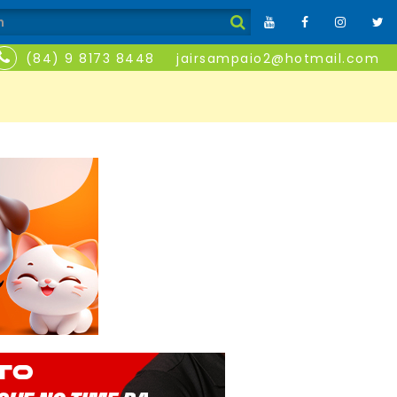
(84) 9 8173 8448
jairsampaio2@hotmail.com