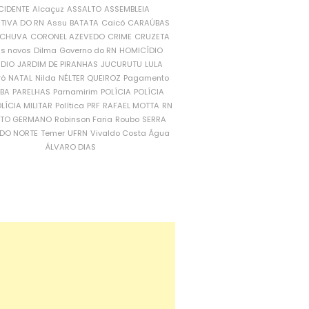
CIDENTE
Alcaçuz
ASSALTO
ASSEMBLEIA
ATIVA DO RN
Assu
BATATA
Caicó
CARAÚBAS
CHUVA
CORONEL AZEVEDO
CRIME
CRUZETA
is novos
Dilma
Governo do RN
HOMICÍDIO
NDIO
JARDIM DE PIRANHAS
JUCURUTU
LULA
ró
NATAL
Nilda
NÉLTER QUEIROZ
Pagamento
ÍBA
PARELHAS
Parnamirim
POLÍCIA
POLÍCIA
LÍCIA MILITAR
Política
PRF
RAFAEL MOTTA
RN
RTO GERMANO
Robinson Faria
Roubo
SERRA
DO NORTE
Temer
UFRN
Vivaldo Costa
Água
ÁLVARO DIAS