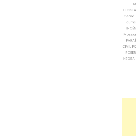
A
LEGISL
Ceará
curra
INCÊ
Mosso
PARA
CIVIL
PO
ROBE
NEGRA 