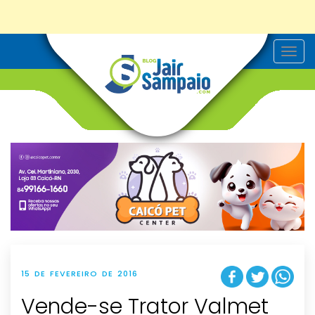
T
o
g
g
l
e
n
a
v
i
g
a
t
i
o
n
15 DE FEVEREIRO DE 2016
Vende-se Trator Valmet