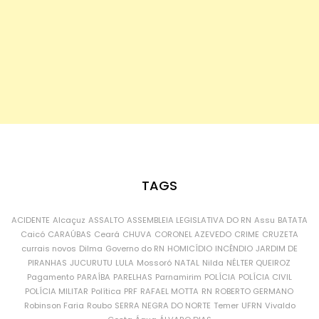
TAGS
ACIDENTE
Alcaçuz
ASSALTO
ASSEMBLEIA LEGISLATIVA DO RN
Assu
BATATA
Caicó
CARAÚBAS
Ceará
CHUVA
CORONEL AZEVEDO
CRIME
CRUZETA
currais novos
Dilma
Governo do RN
HOMICÍDIO
INCÊNDIO
JARDIM DE
PIRANHAS
JUCURUTU
LULA
Mossoró
NATAL
Nilda
NÉLTER QUEIROZ
Pagamento
PARAÍBA
PARELHAS
Parnamirim
POLÍCIA
POLÍCIA CIVIL
POLÍCIA MILITAR
Política
PRF
RAFAEL MOTTA
RN
ROBERTO GERMANO
Robinson Faria
Roubo
SERRA NEGRA DO NORTE
Temer
UFRN
Vivaldo