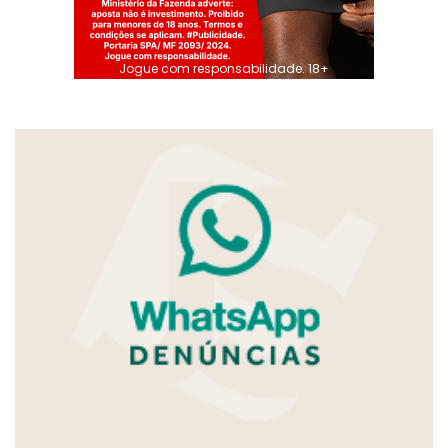
Jogue com responsabilidade. 18+