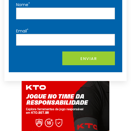
*
Nome
*
Email
ENVIAR