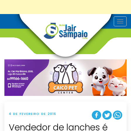
T
o
g
g
l
e
n
a
v
i
g
a
t
i
o
n
4 DE FEVEREIRO DE 2016
Vendedor de lanches é