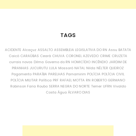
TAGS
ACIDENTE
Alcaçuz
ASSALTO
ASSEMBLEIA LEGISLATIVA DO RN
Assu
BATATA
Caicó
CARAÚBAS
Ceará
CHUVA
CORONEL AZEVEDO
CRIME
CRUZETA
currais novos
Dilma
Governo do RN
HOMICÍDIO
INCÊNDIO
JARDIM DE
PIRANHAS
JUCURUTU
LULA
Mossoró
NATAL
Nilda
NÉLTER QUEIROZ
Pagamento
PARAÍBA
PARELHAS
Parnamirim
POLÍCIA
POLÍCIA CIVIL
POLÍCIA MILITAR
Política
PRF
RAFAEL MOTTA
RN
ROBERTO GERMANO
Robinson Faria
Roubo
SERRA NEGRA DO NORTE
Temer
UFRN
Vivaldo
Costa
Água
ÁLVARO DIAS