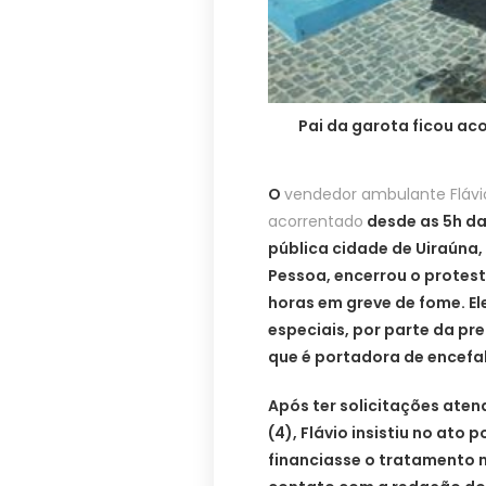
Pai da garota ficou ac
O
vendedor ambulante Flávi
acorrentado
desde as 5h da
pública cidade de Uiraúna,
Pessoa, encerrou o protesto
horas em greve de fome. E
especiais, por parte da pref
que é portadora de encefa
Após ter solicitações ate
(4), Flávio insistiu no ato 
financiasse o tratamento 