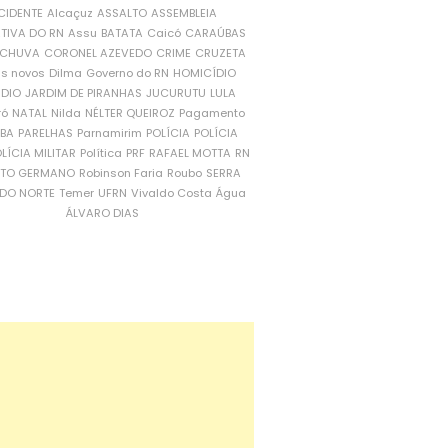
CIDENTE
Alcaçuz
ASSALTO
ASSEMBLEIA
ATIVA DO RN
Assu
BATATA
Caicó
CARAÚBAS
CHUVA
CORONEL AZEVEDO
CRIME
CRUZETA
is novos
Dilma
Governo do RN
HOMICÍDIO
NDIO
JARDIM DE PIRANHAS
JUCURUTU
LULA
ró
NATAL
Nilda
NÉLTER QUEIROZ
Pagamento
ÍBA
PARELHAS
Parnamirim
POLÍCIA
POLÍCIA
LÍCIA MILITAR
Política
PRF
RAFAEL MOTTA
RN
RTO GERMANO
Robinson Faria
Roubo
SERRA
DO NORTE
Temer
UFRN
Vivaldo Costa
Água
ÁLVARO DIAS