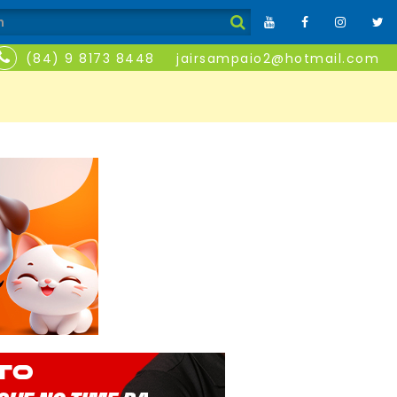
(84) 9 8173 8448
jairsampaio2@hotmail.com