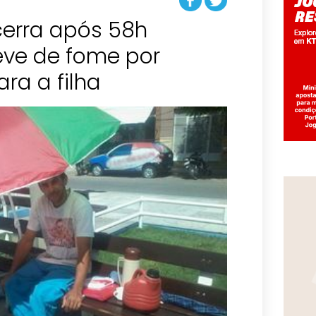
erra após 58h
eve de fome por
ra a filha