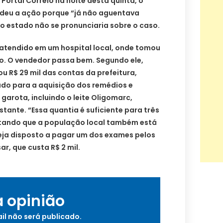
ortal Correio na noite desta quinta, o
deu a ação porque “já não aguentava
do estado não se pronunciaria sobre o caso.
oi atendido em um hospital local, onde tomou
o. O vendedor passa bem. Segundo ele,
u R$ 29 mil das contas da prefeitura,
ado para a aquisição dos remédios e
garota, incluindo o leite Oligomarc,
tante. “Essa quantia é suficiente para três
ntando que a população local também está
eja disposto a pagar um dos exames pelos
ar, que custa R$ 2 mil.
a opinião
il não será publicado.