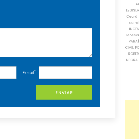
A
LEGISL
Ceará
curra
INCÊ
Mosso
PARA
CIVIL
PO
ROBE
NEGRA 
*
Email
ENVIAR