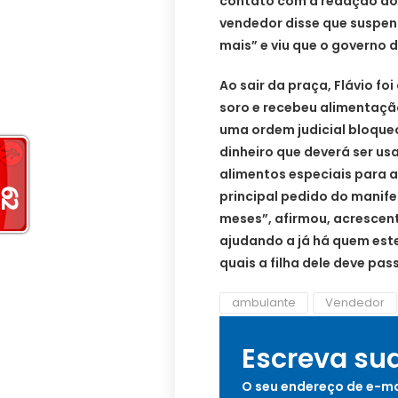
contato com a redação do P
vendedor disse que suspen
mais” e viu que o governo 
Ao sair da praça, Flávio f
soro e recebeu alimentaçã
uma ordem judicial bloqueo
dinheiro que deverá ser us
alimentos especiais para a 
principal pedido do manifes
meses”, afirmou, acresce
ajudando a já há quem est
quais a filha dele deve pass
ambulante
Vendedor
Escreva su
O seu endereço de e-ma