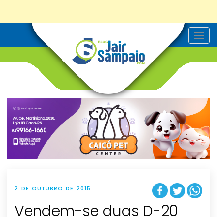
T
o
g
g
l
e
n
a
v
i
g
a
t
i
o
n
2 DE OUTUBRO DE 2015
Vendem-se duas D-20