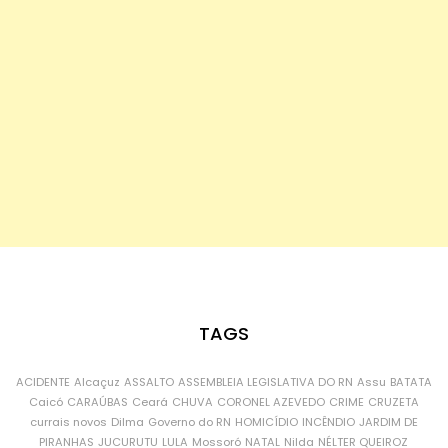
TAGS
ACIDENTE
Alcaçuz
ASSALTO
ASSEMBLEIA LEGISLATIVA DO RN
Assu
BATATA
Caicó
CARAÚBAS
Ceará
CHUVA
CORONEL AZEVEDO
CRIME
CRUZETA
currais novos
Dilma
Governo do RN
HOMICÍDIO
INCÊNDIO
JARDIM DE
PIRANHAS
JUCURUTU
LULA
Mossoró
NATAL
Nilda
NÉLTER QUEIROZ