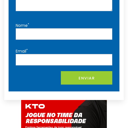
*
Nome
*
Email
ENVIAR