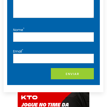
*
Nome
*
Email
ENVIAR