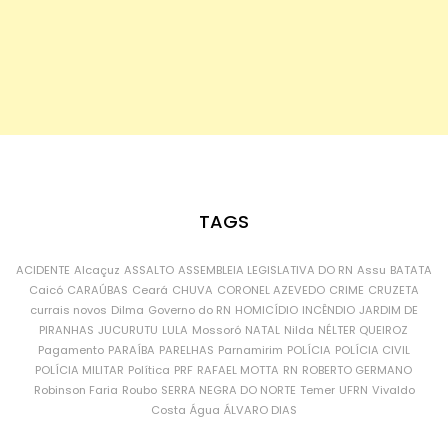
TAGS
ACIDENTE
Alcaçuz
ASSALTO
ASSEMBLEIA LEGISLATIVA DO RN
Assu
BATATA
Caicó
CARAÚBAS
Ceará
CHUVA
CORONEL AZEVEDO
CRIME
CRUZETA
currais novos
Dilma
Governo do RN
HOMICÍDIO
INCÊNDIO
JARDIM DE
PIRANHAS
JUCURUTU
LULA
Mossoró
NATAL
Nilda
NÉLTER QUEIROZ
Pagamento
PARAÍBA
PARELHAS
Parnamirim
POLÍCIA
POLÍCIA CIVIL
POLÍCIA MILITAR
Política
PRF
RAFAEL MOTTA
RN
ROBERTO GERMANO
Robinson Faria
Roubo
SERRA NEGRA DO NORTE
Temer
UFRN
Vivaldo
Costa
Água
ÁLVARO DIAS