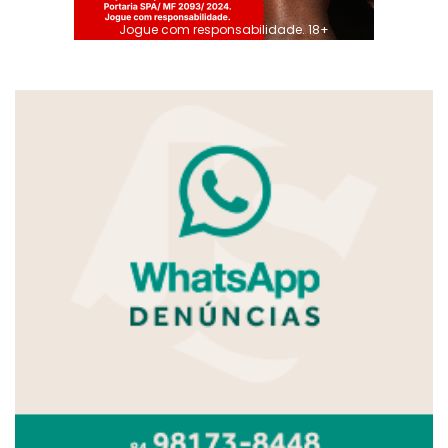
Jogue com responsabilidade. 18+