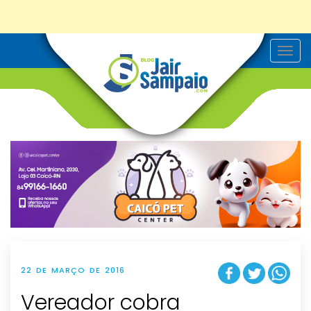
T
o
g
g
l
e
n
a
v
i
g
a
t
i
o
n
22 DE MARÇO DE 2016
Vereador cobra