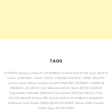
TAGS
ACIDENTE
Alcaçuz
ASSALTO
ASSEMBLEIA LEGISLATIVA DO RN
Assu
BATATA
Caicó
CARAÚBAS
Ceará
CHUVA
CORONEL AZEVEDO
CRIME
CRUZETA
currais novos
Dilma
Governo do RN
HOMICÍDIO
INCÊNDIO
JARDIM DE
PIRANHAS
JUCURUTU
LULA
Mossoró
NATAL
Nilda
NÉLTER QUEIROZ
Pagamento
PARAÍBA
PARELHAS
Parnamirim
POLÍCIA
POLÍCIA CIVIL
POLÍCIA MILITAR
Política
PRF
RAFAEL MOTTA
RN
ROBERTO GERMANO
Robinson Faria
Roubo
SERRA NEGRA DO NORTE
Temer
UFRN
Vivaldo
Costa
Água
ÁLVARO DIAS