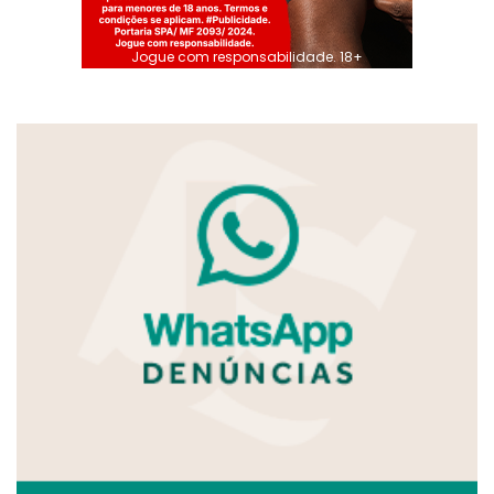
Jogue com responsabilidade. 18+