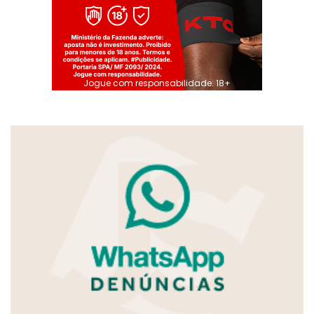
Jogue com responsabilidade. 18+