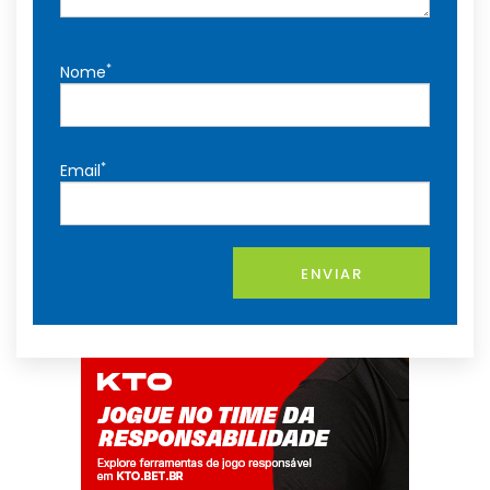
*
Nome
*
Email
ENVIAR