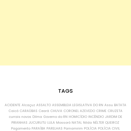
TAGS
ACIDENTE
Alcaçuz
ASSALTO
ASSEMBLEIA LEGISLATIVA DO RN
Assu
BATATA
Caicó
CARAÚBAS
Ceará
CHUVA
CORONEL AZEVEDO
CRIME
CRUZETA
currais novos
Dilma
Governo do RN
HOMICÍDIO
INCÊNDIO
JARDIM DE
PIRANHAS
JUCURUTU
LULA
Mossoró
NATAL
Nilda
NÉLTER QUEIROZ
Pagamento
PARAÍBA
PARELHAS
Parnamirim
POLÍCIA
POLÍCIA CIVIL