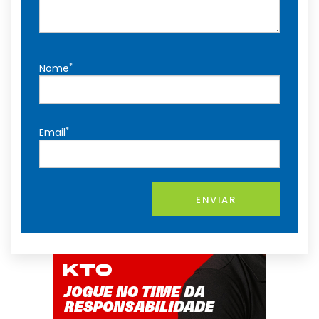
*
Nome
*
Email
ENVIAR