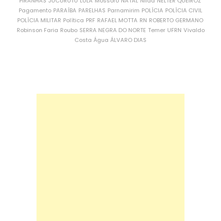
PIRANHAS
JUCURUTU
LULA
Mossoró
NATAL
Nilda
NÉLTER QUEIROZ
Pagamento
PARAÍBA
PARELHAS
Parnamirim
POLÍCIA
POLÍCIA CIVIL
POLÍCIA MILITAR
Política
PRF
RAFAEL MOTTA
RN
ROBERTO GERMANO
Robinson Faria
Roubo
SERRA NEGRA DO NORTE
Temer
UFRN
Vivaldo
Costa
Água
ÁLVARO DIAS