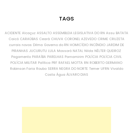
TAGS
ACIDENTE
Alcaçuz
ASSALTO
ASSEMBLEIA LEGISLATIVA DO RN
Assu
BATATA
Caicó
CARAÚBAS
Ceará
CHUVA
CORONEL AZEVEDO
CRIME
CRUZETA
currais novos
Dilma
Governo do RN
HOMICÍDIO
INCÊNDIO
JARDIM DE
PIRANHAS
JUCURUTU
LULA
Mossoró
NATAL
Nilda
NÉLTER QUEIROZ
Pagamento
PARAÍBA
PARELHAS
Parnamirim
POLÍCIA
POLÍCIA CIVIL
POLÍCIA MILITAR
Política
PRF
RAFAEL MOTTA
RN
ROBERTO GERMANO
Robinson Faria
Roubo
SERRA NEGRA DO NORTE
Temer
UFRN
Vivaldo
Costa
Água
ÁLVARO DIAS