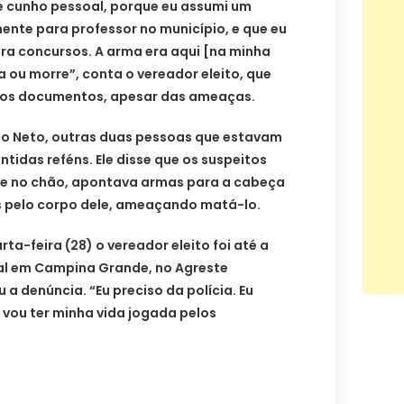
de cunho pessoal, porque eu assumi um
ente para professor no município, e que eu
para concursos. A arma era aqui [na minha
a ou morre”, conta o vereador eleito, que
o os documentos, apesar das ameaças.
o Neto, outras duas pessoas que estavam
idas reféns. Ele disse que os suspeitos
se no chão, apontava armas para a cabeça
 pelo corpo dele, ameaçando matá-lo.
ta-feira (28) o vereador eleito foi até a
ral em Campina Grande, no Agreste
a denúncia. “Eu preciso da polícia. Eu
u vou ter minha vida jogada pelos