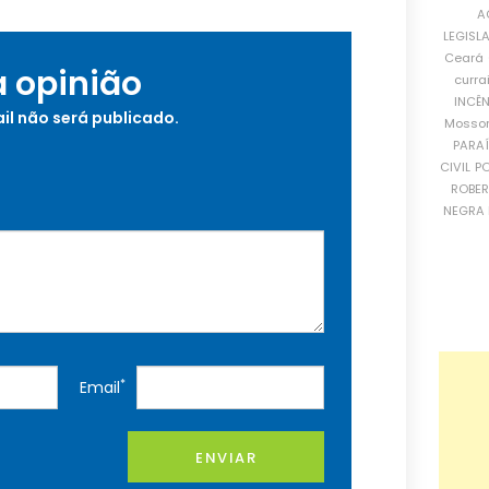
A
LEGISL
Ceará
a opinião
curra
INCÊ
il não será publicado.
Mosso
PARA
CIVIL
PO
ROBE
NEGRA 
*
Email
ENVIAR