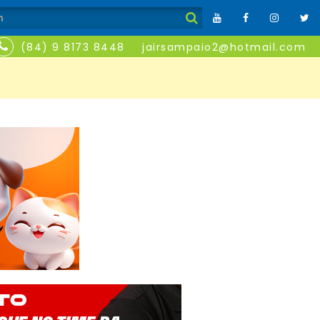
(84) 9 8173 8448
jairsampaio2@hotmail.com