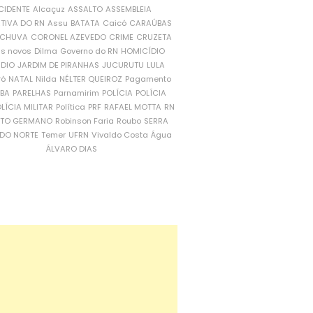
CIDENTE
Alcaçuz
ASSALTO
ASSEMBLEIA
ATIVA DO RN
Assu
BATATA
Caicó
CARAÚBAS
CHUVA
CORONEL AZEVEDO
CRIME
CRUZETA
is novos
Dilma
Governo do RN
HOMICÍDIO
NDIO
JARDIM DE PIRANHAS
JUCURUTU
LULA
ró
NATAL
Nilda
NÉLTER QUEIROZ
Pagamento
ÍBA
PARELHAS
Parnamirim
POLÍCIA
POLÍCIA
LÍCIA MILITAR
Política
PRF
RAFAEL MOTTA
RN
RTO GERMANO
Robinson Faria
Roubo
SERRA
DO NORTE
Temer
UFRN
Vivaldo Costa
Água
ÁLVARO DIAS