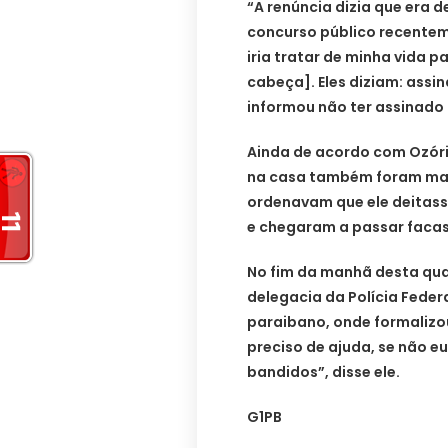
“A renúncia dizia que era 
concurso público recentem
iria tratar de minha vida 
cabeça]. Eles diziam: assin
informou não ter assinad
Ainda de acordo com Ozóri
na casa também foram mant
ordenavam que ele deitas
e chegaram a passar facas
No fim da manhã desta quar
delegacia da Polícia Fede
paraibano, onde formalizou 
preciso de ajuda, se não e
bandidos”, disse ele.
G1PB