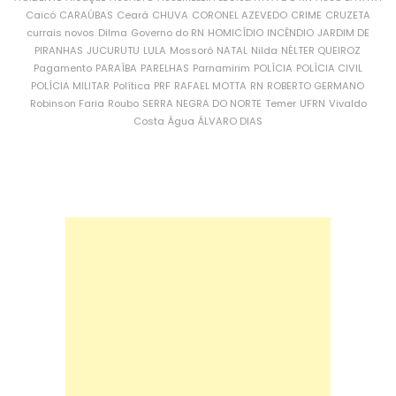
Caicó
CARAÚBAS
Ceará
CHUVA
CORONEL AZEVEDO
CRIME
CRUZETA
currais novos
Dilma
Governo do RN
HOMICÍDIO
INCÊNDIO
JARDIM DE
PIRANHAS
JUCURUTU
LULA
Mossoró
NATAL
Nilda
NÉLTER QUEIROZ
Pagamento
PARAÍBA
PARELHAS
Parnamirim
POLÍCIA
POLÍCIA CIVIL
POLÍCIA MILITAR
Política
PRF
RAFAEL MOTTA
RN
ROBERTO GERMANO
Robinson Faria
Roubo
SERRA NEGRA DO NORTE
Temer
UFRN
Vivaldo
Costa
Água
ÁLVARO DIAS