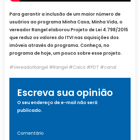
Para garantir a inclusão de um maior número de
usuários ao programa Minha Casa, Minha Vida, o
vereador Rangel elaborou Projeto de Lei 4.798/2015
que reduz os valores do ITVI nas aquisições dos
imóveis através do programa. Conheça, no
programa de hoje, um pouco sobre esse projeto.
‪#‎
VereadorRangel‬
‪#‎
Rangel‬
‪#‎
Caicó‬
‪#‎
PDT‬
#canal
Escreva sua opinião
O seu endereço de e-mail não será
publicado.
Comentário