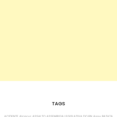
TAGS
ACIDENTE
Alcaçuz
ASSALTO
ASSEMBLEIA LEGISLATIVA DO RN
Assu
BATATA