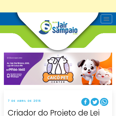
T
o
g
g
l
e
n
a
v
i
g
a
t
i
o
n
7 DE ABRIL DE 2016
Criador do Projeto de Lei