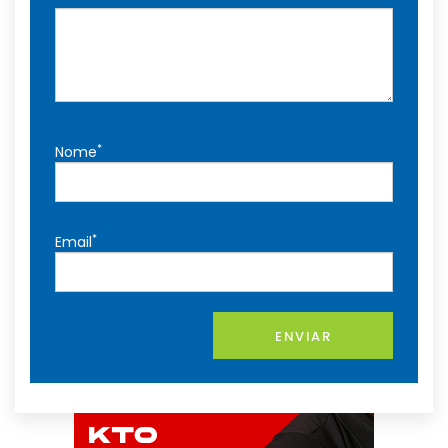
*
Nome
*
Email
ENVIAR