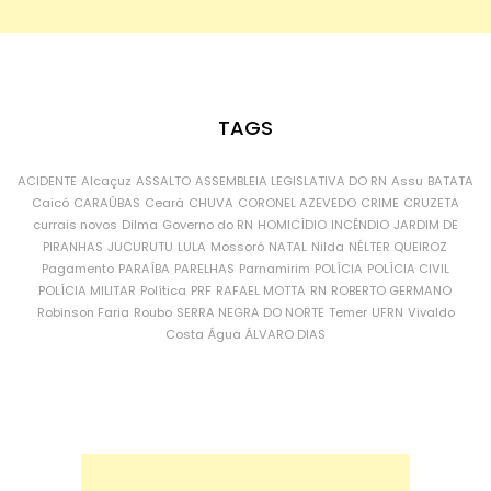
TAGS
ACIDENTE
Alcaçuz
ASSALTO
ASSEMBLEIA LEGISLATIVA DO RN
Assu
BATATA
Caicó
CARAÚBAS
Ceará
CHUVA
CORONEL AZEVEDO
CRIME
CRUZETA
currais novos
Dilma
Governo do RN
HOMICÍDIO
INCÊNDIO
JARDIM DE
PIRANHAS
JUCURUTU
LULA
Mossoró
NATAL
Nilda
NÉLTER QUEIROZ
Pagamento
PARAÍBA
PARELHAS
Parnamirim
POLÍCIA
POLÍCIA CIVIL
POLÍCIA MILITAR
Política
PRF
RAFAEL MOTTA
RN
ROBERTO GERMANO
Robinson Faria
Roubo
SERRA NEGRA DO NORTE
Temer
UFRN
Vivaldo
Costa
Água
ÁLVARO DIAS