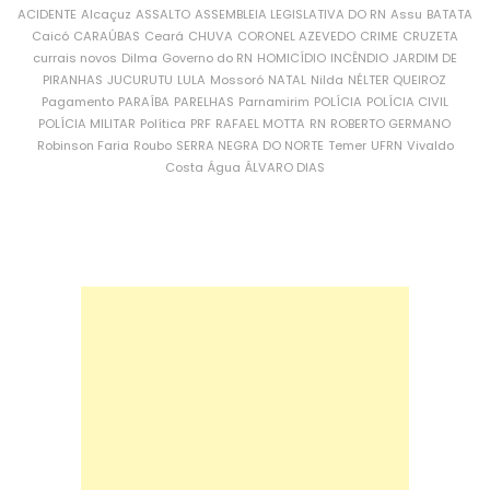
ACIDENTE
Alcaçuz
ASSALTO
ASSEMBLEIA LEGISLATIVA DO RN
Assu
BATATA
Caicó
CARAÚBAS
Ceará
CHUVA
CORONEL AZEVEDO
CRIME
CRUZETA
currais novos
Dilma
Governo do RN
HOMICÍDIO
INCÊNDIO
JARDIM DE
PIRANHAS
JUCURUTU
LULA
Mossoró
NATAL
Nilda
NÉLTER QUEIROZ
Pagamento
PARAÍBA
PARELHAS
Parnamirim
POLÍCIA
POLÍCIA CIVIL
POLÍCIA MILITAR
Política
PRF
RAFAEL MOTTA
RN
ROBERTO GERMANO
Robinson Faria
Roubo
SERRA NEGRA DO NORTE
Temer
UFRN
Vivaldo
Costa
Água
ÁLVARO DIAS