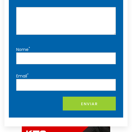
*
Nome
*
Email
ENVIAR