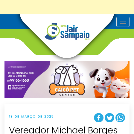
T
o
g
g
l
e
n
a
v
i
g
a
t
i
o
n
19 DE MARÇO DE 2025
Vereador Michael Borges