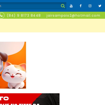
(84) 9 8173 8448
jairsampaio2@hotmail.com