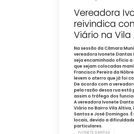
Vereadora Iv
reivindica co
Viário na Vila 
Na sessão da Câmara Munici
vereadora Ivonete Dantas 
seja encaminhado ofício a s
que sejam colocadas manil
Francisco Pereira da Nóbr
levem o aterro que já foi c
De acordo com a vereadora
pela razão dessa rua está 
assim o tráfego dos funcion
A vereadora Ivonete Dantas
Viário no Bairro Vila Altiva
Santos e José Domingos. É
locais, devido a dificuldad
particulares.
IVONETE DANTAS