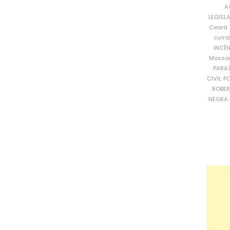
A
LEGISL
Ceará
curra
INCÊ
Mosso
PARA
CIVIL
PO
ROBE
NEGRA 