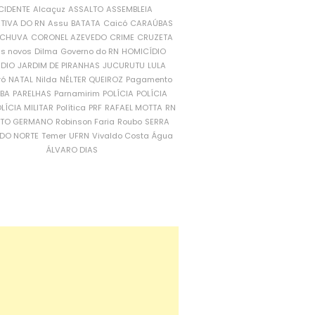
CIDENTE
Alcaçuz
ASSALTO
ASSEMBLEIA
ATIVA DO RN
Assu
BATATA
Caicó
CARAÚBAS
CHUVA
CORONEL AZEVEDO
CRIME
CRUZETA
is novos
Dilma
Governo do RN
HOMICÍDIO
NDIO
JARDIM DE PIRANHAS
JUCURUTU
LULA
ró
NATAL
Nilda
NÉLTER QUEIROZ
Pagamento
ÍBA
PARELHAS
Parnamirim
POLÍCIA
POLÍCIA
LÍCIA MILITAR
Política
PRF
RAFAEL MOTTA
RN
RTO GERMANO
Robinson Faria
Roubo
SERRA
DO NORTE
Temer
UFRN
Vivaldo Costa
Água
ÁLVARO DIAS