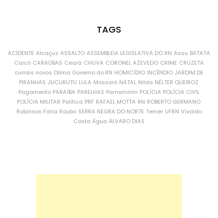
TAGS
ACIDENTE
Alcaçuz
ASSALTO
ASSEMBLEIA LEGISLATIVA DO RN
Assu
BATATA
Caicó
CARAÚBAS
Ceará
CHUVA
CORONEL AZEVEDO
CRIME
CRUZETA
currais novos
Dilma
Governo do RN
HOMICÍDIO
INCÊNDIO
JARDIM DE
PIRANHAS
JUCURUTU
LULA
Mossoró
NATAL
Nilda
NÉLTER QUEIROZ
Pagamento
PARAÍBA
PARELHAS
Parnamirim
POLÍCIA
POLÍCIA CIVIL
POLÍCIA MILITAR
Política
PRF
RAFAEL MOTTA
RN
ROBERTO GERMANO
Robinson Faria
Roubo
SERRA NEGRA DO NORTE
Temer
UFRN
Vivaldo
Costa
Água
ÁLVARO DIAS