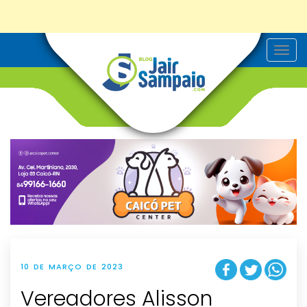
T
o
g
g
l
e
n
a
v
i
g
a
t
i
o
n
10 DE MARÇO DE 2023
Vereadores Alisson