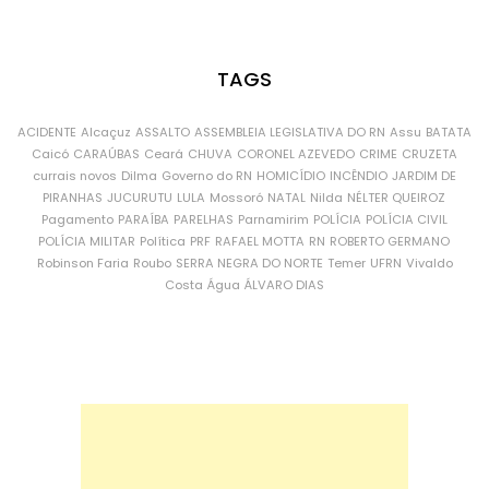
TAGS
ACIDENTE
Alcaçuz
ASSALTO
ASSEMBLEIA LEGISLATIVA DO RN
Assu
BATATA
Caicó
CARAÚBAS
Ceará
CHUVA
CORONEL AZEVEDO
CRIME
CRUZETA
currais novos
Dilma
Governo do RN
HOMICÍDIO
INCÊNDIO
JARDIM DE
PIRANHAS
JUCURUTU
LULA
Mossoró
NATAL
Nilda
NÉLTER QUEIROZ
Pagamento
PARAÍBA
PARELHAS
Parnamirim
POLÍCIA
POLÍCIA CIVIL
POLÍCIA MILITAR
Política
PRF
RAFAEL MOTTA
RN
ROBERTO GERMANO
Robinson Faria
Roubo
SERRA NEGRA DO NORTE
Temer
UFRN
Vivaldo
Costa
Água
ÁLVARO DIAS