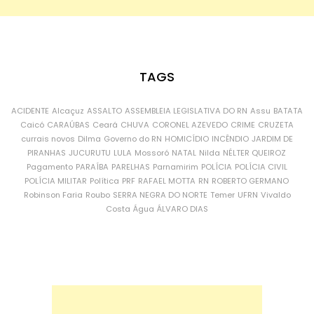
TAGS
ACIDENTE
Alcaçuz
ASSALTO
ASSEMBLEIA LEGISLATIVA DO RN
Assu
BATATA
Caicó
CARAÚBAS
Ceará
CHUVA
CORONEL AZEVEDO
CRIME
CRUZETA
currais novos
Dilma
Governo do RN
HOMICÍDIO
INCÊNDIO
JARDIM DE
PIRANHAS
JUCURUTU
LULA
Mossoró
NATAL
Nilda
NÉLTER QUEIROZ
Pagamento
PARAÍBA
PARELHAS
Parnamirim
POLÍCIA
POLÍCIA CIVIL
POLÍCIA MILITAR
Política
PRF
RAFAEL MOTTA
RN
ROBERTO GERMANO
Robinson Faria
Roubo
SERRA NEGRA DO NORTE
Temer
UFRN
Vivaldo
Costa
Água
ÁLVARO DIAS