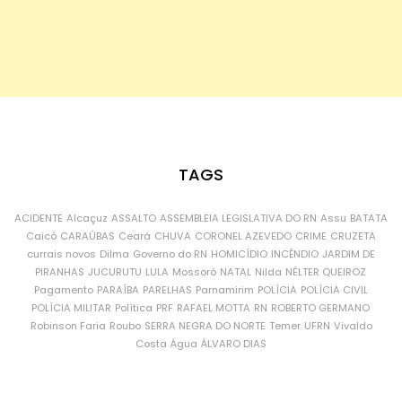
TAGS
ACIDENTE
Alcaçuz
ASSALTO
ASSEMBLEIA LEGISLATIVA DO RN
Assu
BATATA
Caicó
CARAÚBAS
Ceará
CHUVA
CORONEL AZEVEDO
CRIME
CRUZETA
currais novos
Dilma
Governo do RN
HOMICÍDIO
INCÊNDIO
JARDIM DE
PIRANHAS
JUCURUTU
LULA
Mossoró
NATAL
Nilda
NÉLTER QUEIROZ
Pagamento
PARAÍBA
PARELHAS
Parnamirim
POLÍCIA
POLÍCIA CIVIL
POLÍCIA MILITAR
Política
PRF
RAFAEL MOTTA
RN
ROBERTO GERMANO
Robinson Faria
Roubo
SERRA NEGRA DO NORTE
Temer
UFRN
Vivaldo
Costa
Água
ÁLVARO DIAS