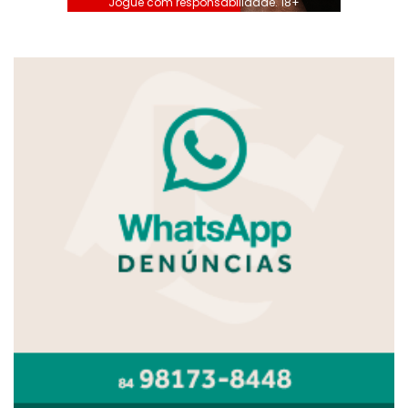
Jogue com responsabilidade. 18+