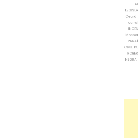
A
LEGISL
Ceará
curra
INCÊ
Mosso
PARA
CIVIL
PO
ROBE
NEGRA 