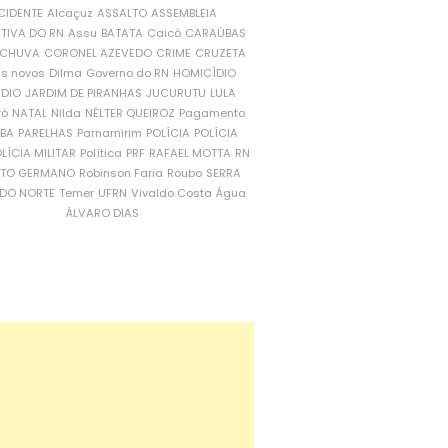
CIDENTE
Alcaçuz
ASSALTO
ASSEMBLEIA
ATIVA DO RN
Assu
BATATA
Caicó
CARAÚBAS
CHUVA
CORONEL AZEVEDO
CRIME
CRUZETA
is novos
Dilma
Governo do RN
HOMICÍDIO
NDIO
JARDIM DE PIRANHAS
JUCURUTU
LULA
ró
NATAL
Nilda
NÉLTER QUEIROZ
Pagamento
ÍBA
PARELHAS
Parnamirim
POLÍCIA
POLÍCIA
LÍCIA MILITAR
Política
PRF
RAFAEL MOTTA
RN
RTO GERMANO
Robinson Faria
Roubo
SERRA
DO NORTE
Temer
UFRN
Vivaldo Costa
Água
ÁLVARO DIAS