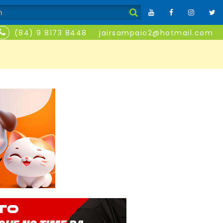
(84) 9 8173 8448
jairsampaio2@hotmail.com