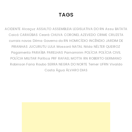
TAGS
ACIDENTE
Alcaçuz
ASSALTO
ASSEMBLEIA LEGISLATIVA DO RN
Assu
BATATA
Caicó
CARAÚBAS
Ceará
CHUVA
CORONEL AZEVEDO
CRIME
CRUZETA
currais novos
Dilma
Governo do RN
HOMICÍDIO
INCÊNDIO
JARDIM DE
PIRANHAS
JUCURUTU
LULA
Mossoró
NATAL
Nilda
NÉLTER QUEIROZ
Pagamento
PARAÍBA
PARELHAS
Parnamirim
POLÍCIA
POLÍCIA CIVIL
POLÍCIA MILITAR
Política
PRF
RAFAEL MOTTA
RN
ROBERTO GERMANO
Robinson Faria
Roubo
SERRA NEGRA DO NORTE
Temer
UFRN
Vivaldo
Costa
Água
ÁLVARO DIAS