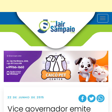
T
o
g
g
l
e
n
a
v
i
g
a
t
i
o
n
22 DE JUNHO DE 2015
Vice governador emite