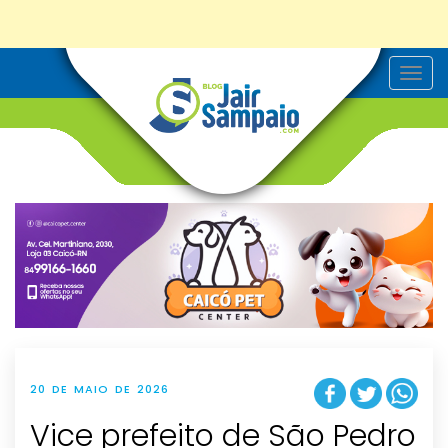
T
o
g
g
l
e
n
a
v
i
g
a
t
i
o
n
20 DE MAIO DE 2026
Vice prefeito de São Pedro