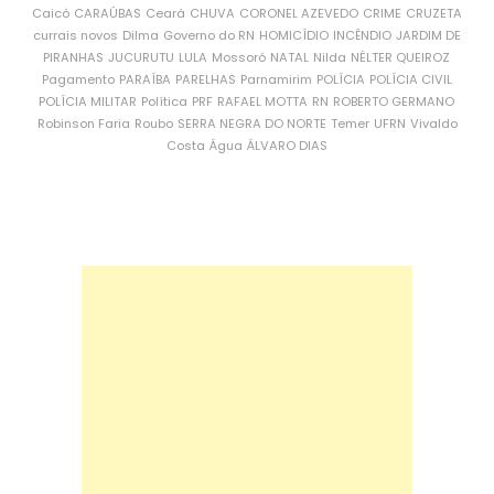
Caicó
CARAÚBAS
Ceará
CHUVA
CORONEL AZEVEDO
CRIME
CRUZETA
currais novos
Dilma
Governo do RN
HOMICÍDIO
INCÊNDIO
JARDIM DE
PIRANHAS
JUCURUTU
LULA
Mossoró
NATAL
Nilda
NÉLTER QUEIROZ
Pagamento
PARAÍBA
PARELHAS
Parnamirim
POLÍCIA
POLÍCIA CIVIL
POLÍCIA MILITAR
Política
PRF
RAFAEL MOTTA
RN
ROBERTO GERMANO
Robinson Faria
Roubo
SERRA NEGRA DO NORTE
Temer
UFRN
Vivaldo
Costa
Água
ÁLVARO DIAS