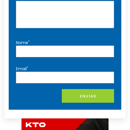
*
Nome
*
Email
ENVIAR