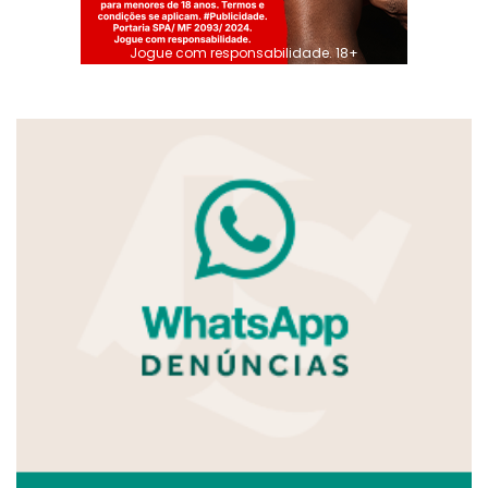
Jogue com responsabilidade. 18+