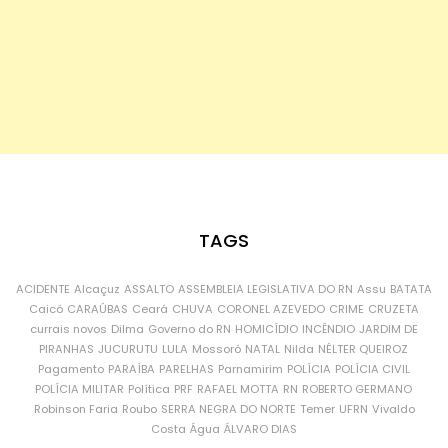
TAGS
ACIDENTE
Alcaçuz
ASSALTO
ASSEMBLEIA LEGISLATIVA DO RN
Assu
BATATA
Caicó
CARAÚBAS
Ceará
CHUVA
CORONEL AZEVEDO
CRIME
CRUZETA
currais novos
Dilma
Governo do RN
HOMICÍDIO
INCÊNDIO
JARDIM DE
PIRANHAS
JUCURUTU
LULA
Mossoró
NATAL
Nilda
NÉLTER QUEIROZ
Pagamento
PARAÍBA
PARELHAS
Parnamirim
POLÍCIA
POLÍCIA CIVIL
POLÍCIA MILITAR
Política
PRF
RAFAEL MOTTA
RN
ROBERTO GERMANO
Robinson Faria
Roubo
SERRA NEGRA DO NORTE
Temer
UFRN
Vivaldo
Costa
Água
ÁLVARO DIAS