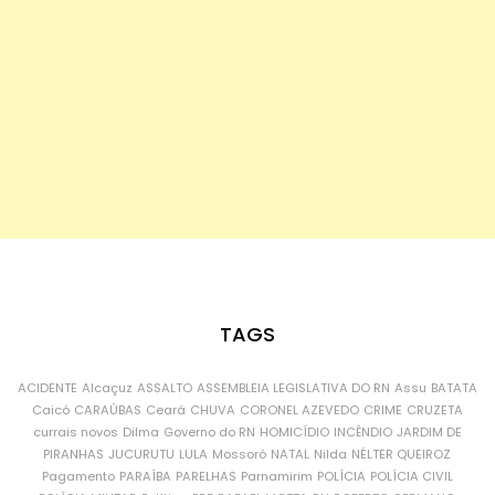
TAGS
ACIDENTE
Alcaçuz
ASSALTO
ASSEMBLEIA LEGISLATIVA DO RN
Assu
BATATA
Caicó
CARAÚBAS
Ceará
CHUVA
CORONEL AZEVEDO
CRIME
CRUZETA
currais novos
Dilma
Governo do RN
HOMICÍDIO
INCÊNDIO
JARDIM DE
PIRANHAS
JUCURUTU
LULA
Mossoró
NATAL
Nilda
NÉLTER QUEIROZ
Pagamento
PARAÍBA
PARELHAS
Parnamirim
POLÍCIA
POLÍCIA CIVIL