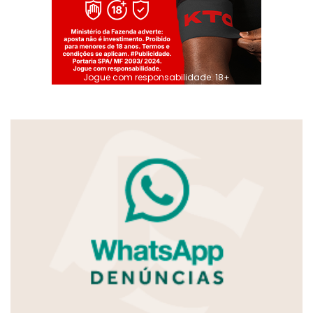
Jogue com responsabilidade. 18+