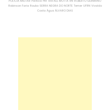
POLÍCIA MILITAR
Política
PRF
RAFAEL MOTTA
RN
ROBERTO GERMANO
Robinson Faria
Roubo
SERRA NEGRA DO NORTE
Temer
UFRN
Vivaldo
Costa
Água
ÁLVARO DIAS