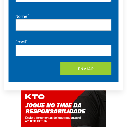
*
Nome
*
Email
ENVIAR