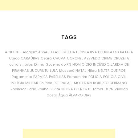
TAGS
ACIDENTE
Alcaçuz
ASSALTO
ASSEMBLEIA LEGISLATIVA DO RN
Assu
BATATA
Caicó
CARAÚBAS
Ceará
CHUVA
CORONEL AZEVEDO
CRIME
CRUZETA
currais novos
Dilma
Governo do RN
HOMICÍDIO
INCÊNDIO
JARDIM DE
PIRANHAS
JUCURUTU
LULA
Mossoró
NATAL
Nilda
NÉLTER QUEIROZ
Pagamento
PARAÍBA
PARELHAS
Parnamirim
POLÍCIA
POLÍCIA CIVIL
POLÍCIA MILITAR
Política
PRF
RAFAEL MOTTA
RN
ROBERTO GERMANO
Robinson Faria
Roubo
SERRA NEGRA DO NORTE
Temer
UFRN
Vivaldo
Costa
Água
ÁLVARO DIAS