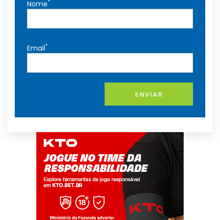
*
Nome
*
Email
ENVIAR