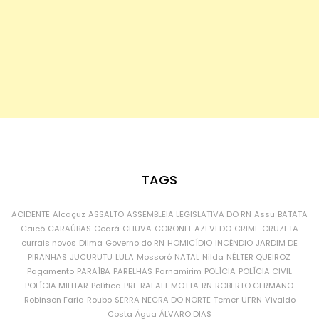
TAGS
ACIDENTE
Alcaçuz
ASSALTO
ASSEMBLEIA LEGISLATIVA DO RN
Assu
BATATA
Caicó
CARAÚBAS
Ceará
CHUVA
CORONEL AZEVEDO
CRIME
CRUZETA
currais novos
Dilma
Governo do RN
HOMICÍDIO
INCÊNDIO
JARDIM DE
PIRANHAS
JUCURUTU
LULA
Mossoró
NATAL
Nilda
NÉLTER QUEIROZ
Pagamento
PARAÍBA
PARELHAS
Parnamirim
POLÍCIA
POLÍCIA CIVIL
POLÍCIA MILITAR
Política
PRF
RAFAEL MOTTA
RN
ROBERTO GERMANO
Robinson Faria
Roubo
SERRA NEGRA DO NORTE
Temer
UFRN
Vivaldo
Costa
Água
ÁLVARO DIAS