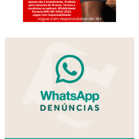
Jogue com responsabilidade. 18+