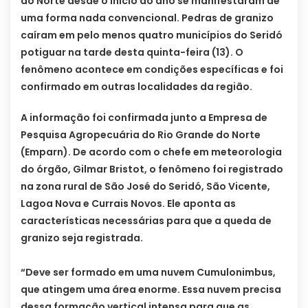
do Norte desde o início do ano se manifestaram de
uma forma nada convencional. Pedras de granizo
caíram em pelo menos quatro municípios do Seridó
potiguar na tarde desta quinta-feira (13). O
fenômeno acontece em condições específicas e foi
confirmado em outras localidades da região.
A informação foi confirmada junto a Empresa de
Pesquisa Agropecuária do Rio Grande do Norte
(Emparn). De acordo com o chefe em meteorologia
do órgão, Gilmar Bristot, o fenômeno foi registrado
na zona rural de São José do Seridó, São Vicente,
Lagoa Nova e Currais Novos. Ele aponta as
características necessárias para que a queda de
granizo seja registrada.
“Deve ser formado em uma nuvem Cumulonimbus,
que atingem uma área enorme. Essa nuvem precisa
dessa formação vertical intensa para que as