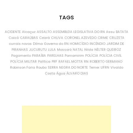
TAGS
ACIDENTE
Alcaçuz
ASSALTO
ASSEMBLEIA LEGISLATIVA DO RN
Assu
BATATA
Caicó
CARAÚBAS
Ceará
CHUVA
CORONEL AZEVEDO
CRIME
CRUZETA
currais novos
Dilma
Governo do RN
HOMICÍDIO
INCÊNDIO
JARDIM DE
PIRANHAS
JUCURUTU
LULA
Mossoró
NATAL
Nilda
NÉLTER QUEIROZ
Pagamento
PARAÍBA
PARELHAS
Parnamirim
POLÍCIA
POLÍCIA CIVIL
POLÍCIA MILITAR
Política
PRF
RAFAEL MOTTA
RN
ROBERTO GERMANO
Robinson Faria
Roubo
SERRA NEGRA DO NORTE
Temer
UFRN
Vivaldo
Costa
Água
ÁLVARO DIAS