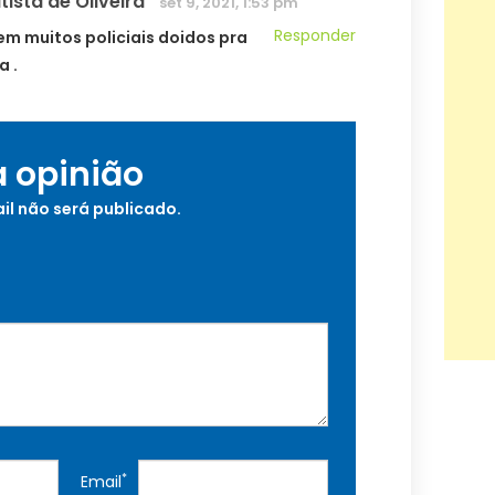
ista de Oliveira
set 9, 2021, 1:53 pm
Responder
tem muitos policiais doidos pra
a .
a opinião
il não será publicado.
*
Email