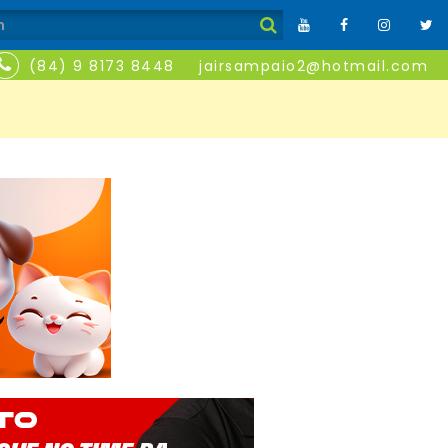
(84) 9 8173 8448
jairsampaio2@hotmail.com