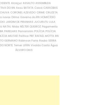
CIDENTE
Alcaçuz
ASSALTO
ASSEMBLEIA
ATIVA DO RN
Assu
BATATA
Caicó
CARAÚBAS
CHUVA
CORONEL AZEVEDO
CRIME
CRUZETA
is novos
Dilma
Governo do RN
HOMICÍDIO
NDIO
JARDIM DE PIRANHAS
JUCURUTU
LULA
ró
NATAL
Nilda
NÉLTER QUEIROZ
Pagamento
ÍBA
PARELHAS
Parnamirim
POLÍCIA
POLÍCIA
LÍCIA MILITAR
Política
PRF
RAFAEL MOTTA
RN
RTO GERMANO
Robinson Faria
Roubo
SERRA
DO NORTE
Temer
UFRN
Vivaldo Costa
Água
ÁLVARO DIAS