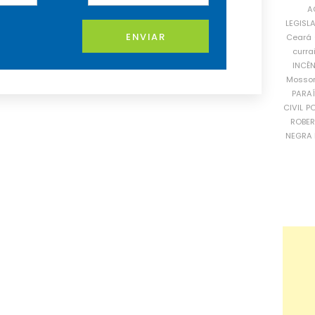
A
LEGISL
ENVIAR
Ceará
curra
INCÊ
Mosso
PARA
CIVIL
PO
ROBE
NEGRA 