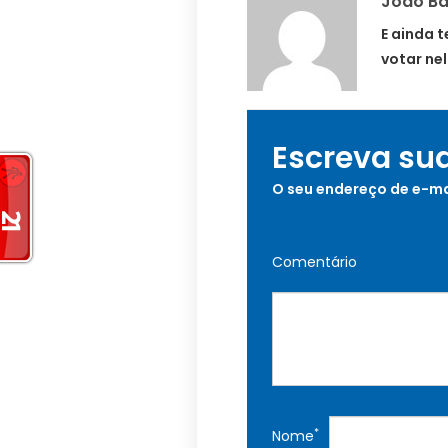
João Bat
E ainda 
votar nel
Escreva su
O seu endereço de e-ma
Comentário
*
Nome