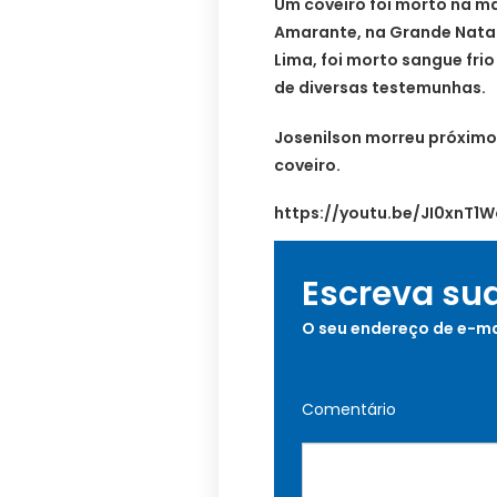
Um coveiro foi morto na m
Amarante, na Grande Natal
Lima, foi morto sangue fri
de diversas testemunhas.
Josenilson morreu próximo
coveiro.
https://youtu.be/JI0xnT1
Escreva su
O seu endereço de e-ma
Comentário