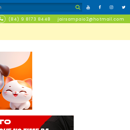
(84) 9 8173 8448
jairsampaio2@hotmail.com