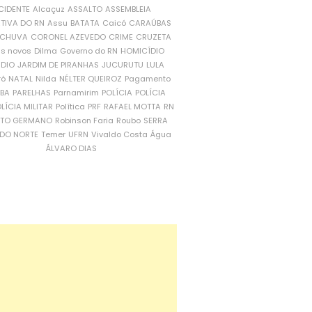
CIDENTE
Alcaçuz
ASSALTO
ASSEMBLEIA
ATIVA DO RN
Assu
BATATA
Caicó
CARAÚBAS
CHUVA
CORONEL AZEVEDO
CRIME
CRUZETA
is novos
Dilma
Governo do RN
HOMICÍDIO
NDIO
JARDIM DE PIRANHAS
JUCURUTU
LULA
ró
NATAL
Nilda
NÉLTER QUEIROZ
Pagamento
ÍBA
PARELHAS
Parnamirim
POLÍCIA
POLÍCIA
LÍCIA MILITAR
Política
PRF
RAFAEL MOTTA
RN
RTO GERMANO
Robinson Faria
Roubo
SERRA
DO NORTE
Temer
UFRN
Vivaldo Costa
Água
ÁLVARO DIAS