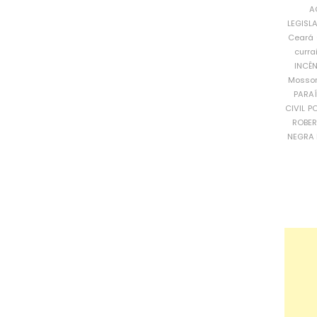
A
LEGISL
Ceará
curra
INCÊ
Mosso
PARA
CIVIL
PO
ROBE
NEGRA 