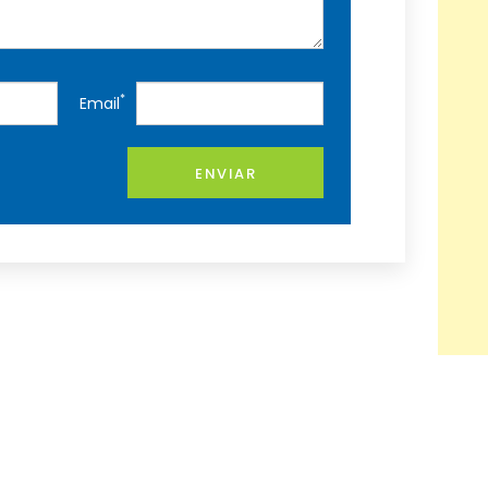
*
Email
ENVIAR