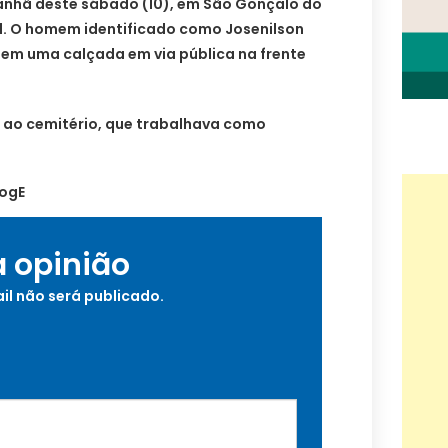
anhã deste sábado (10), em São Gonçalo do
. O homem identificado como Josenilson
o em uma calçada em via pública na frente
 ao cemitério, que trabalhava como
WogE
a opinião
il não será publicado.