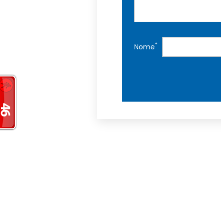
*
Nome