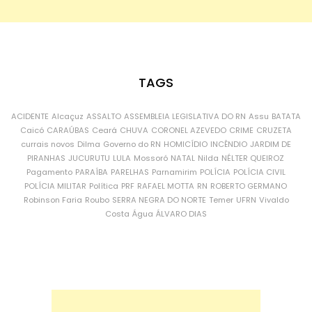
TAGS
ACIDENTE
Alcaçuz
ASSALTO
ASSEMBLEIA LEGISLATIVA DO RN
Assu
BATATA
Caicó
CARAÚBAS
Ceará
CHUVA
CORONEL AZEVEDO
CRIME
CRUZETA
currais novos
Dilma
Governo do RN
HOMICÍDIO
INCÊNDIO
JARDIM DE
PIRANHAS
JUCURUTU
LULA
Mossoró
NATAL
Nilda
NÉLTER QUEIROZ
Pagamento
PARAÍBA
PARELHAS
Parnamirim
POLÍCIA
POLÍCIA CIVIL
POLÍCIA MILITAR
Política
PRF
RAFAEL MOTTA
RN
ROBERTO GERMANO
Robinson Faria
Roubo
SERRA NEGRA DO NORTE
Temer
UFRN
Vivaldo
Costa
Água
ÁLVARO DIAS